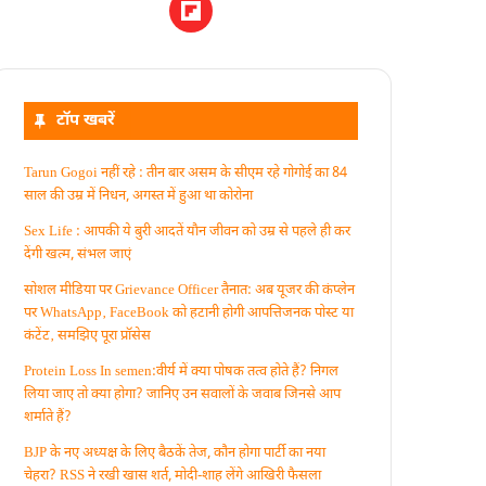
टॉप खबरें
Tarun Gogoi नहीं रहे : तीन बार असम के सीएम रहे गोगोई का 84
साल की उम्र में निधन, अगस्त में हुआ था कोरोना
Sex Life : आपकी ये बुरी आदतें याैन जीवन को उम्र से पहले ही कर
देंगी खत्म, संभल जाएं
सोशल मीडिया पर Grievance Officer तैनात: अब यूजर की कंप्लेन
पर WhatsApp‚ FaceBook को हटानी होगी आपत्तिजनक पोस्ट या
कंटेंट‚ समझिए पूरा प्रॉसेस
Protein Loss In semen:वीर्य में क्या पोषक तत्व होते हैं? निगल
लिया जाए तो क्या होगा? जानिए उन सवालों के जवाब जिनसे आप
शर्माते हैं?
BJP के नए अध्यक्ष के लिए बैठकें तेज, कौन होगा पार्टी का नया
चेहरा? RSS ने रखी खास शर्त, मोदी-शाह लेंगे आखिरी फैसला