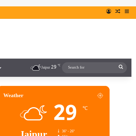
℃
29
Jaipur
Weather
29
℃
Jaipur
36º - 26º