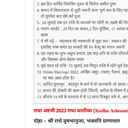
इस दिन पार्थिव शिवलिंग पूजन से मिलेगा असीम पुण्य
सावन में शिवाराधना से जुड़ी जरूरी बात: पूर्ण फल के लिए म
तो सुर्यास्त बाद ऐसे करें पूजा
24 जुलाई तक इन राशि के जातकों पर रहेगी मां लक्ष्मी की वि
पंचांग अपडेट : 29 दिन का सावन,2 दिन पूर्णिमा, 11 अगस्त को
खास
ये भी पढ़ें – महाकाल की भस्मारती से जुड़ा सच : श्मशान की 
इसलिए भस्म समेत हर सामग्री की Ph वैल्यू का मापन जरूरी
ग्रह-नक्षत्र का शुभ-अशुभ प्रभाव: इस माह शनि के राशि परि
और किसका होगा बेहतर समय
सूर्य बदल रहे राशि :15 जुलाई तक मिथुन राशि में रहेंगे सूर्य
Hindu-Marriage 2022: आखिर असुर, राक्षस, पैशाच, ब्रह्म,
पर क्या असर होता हैॽ
जानिए सुपरमून ‚ ब्लडमून के बारे में वो जानकारी जो शायद 
सावन की डोकरी की खत्म होती जिंदगी, बारिश के मौसम में ह
श्रीराम 14 वर्ष के वनवास में से 12 साल चित्रकूट रुके थे
राधा अष्टमी 2023 राधा चालीसा (Radha Ashtam
दोहा – श्री राधे वुषभानुजा, भक्तनि प्राणाधार