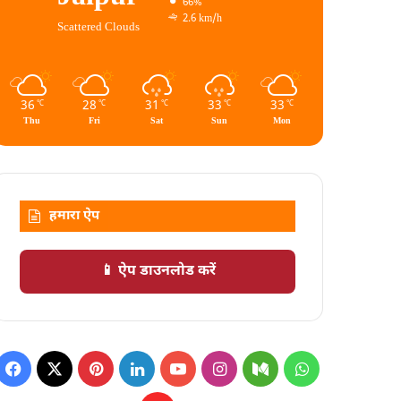
66%
2.6 km/h
Scattered Clouds
36
28
31
33
33
℃
℃
℃
℃
℃
Thu
Fri
Sat
Sun
Mon
हमारा ऐप
📱 ऐप डाउनलोड करें