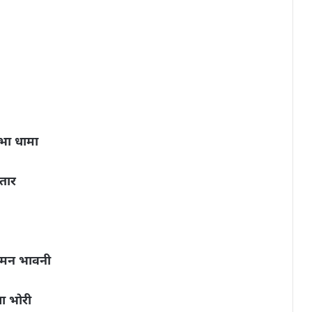
शोभा धामा
ातार
थ मन भावनी
या भोरी