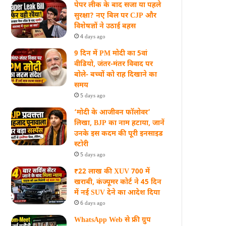
पेपर लीक के बाद सजा या पहले
सुरक्षा? नए बिल पर CJP और
विशेषज्ञों ने उठाई बहस
4 days ago
9 दिन में PM मोदी का 5वां
वीडियो, जंतर-मंतर विवाद पर
बोले- बच्चों को राह दिखाने का
समय
5 days ago
‘मोदी के आजीवन फॉलोवर’
लिखा, BJP का नाम हटाया, जानें
उनके इस कदम की पूरी इनसाइड
स्‍टोरी
5 days ago
₹22 लाख की XUV 700 में
खराबी, कंज्यूमर कोर्ट ने 45 दिन
में नई SUV देने का आदेश दिया
6 days ago
WhatsApp Web से फ्री ग्रुप