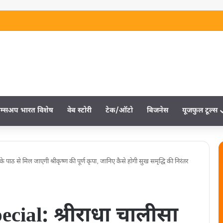
म्‍सअप भारत विशेष
वेब स्‍टोरी
टेक/ऑटो
बिजनेस
यूजफुल टूल्‍स
ाठ से मिल जाएगी श्रीकृष्‍ण की पूर्ण कृपा‚ जानिए कैसे होगी सुख समृद्धि की निरंतर
ial: श्रीराधा चालीसा