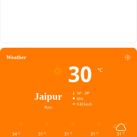
Weather
30
℃
Jaipur
34º - 28º
66%
0.43 km/h
Rain
34
31
31
31
31
℃
℃
℃
℃
℃