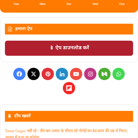
Sun
Mon
Tue
Wed
Thu
हमारा ऐप
📱 ऐप डाउनलोड करें
टॉप खबरें
Tarun Gogoi नहीं रहे : तीन बार असम के सीएम रहे गोगोई का 84 साल की उम्र में निधन,
अगस्त में हुआ था कोरोना