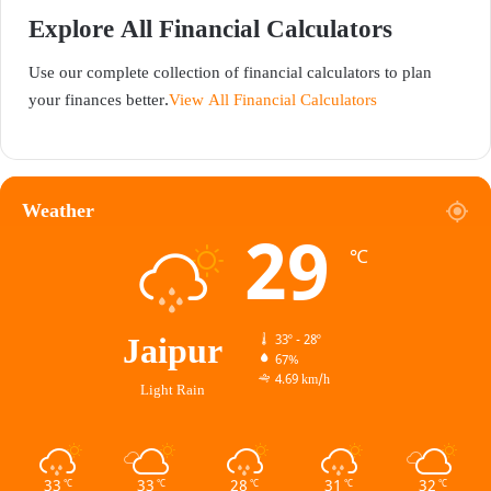
Explore All Financial Calculators
Use our complete collection of financial calculators to plan
your finances better.
View All Financial Calculators
Weather
29
℃
Jaipur
33º - 28º
67%
4.69 km/h
Light Rain
33
33
28
31
32
℃
℃
℃
℃
℃