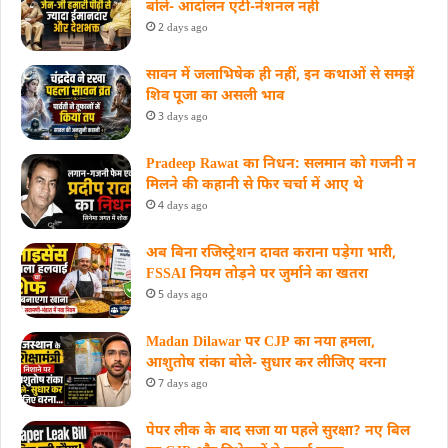
बोले- आंदोलन एंटी-नेशनल नहीं
2 days ago
सावन में जलाभिषेक ही नहीं, इन कथाओं से समझें
शिव पूजा का असली भाव
3 days ago
Pradeep Rawat का निधन: सलमान को गजनी न
मिलने की कहानी से फिर चर्चा में आए थे
4 days ago
अब बिना रजिस्ट्रेशन दावत कराना पड़ेगा भारी,
FSSAI नियम तोड़ने पर जुर्माने का खतरा
5 days ago
Madan Dilawar पर CJP का नया हमला,
आशुतोष रांका बोले- सुधार कर लीजिए वरना
7 days ago
पेपर लीक के बाद सजा या पहले सुरक्षा? नए बिल