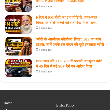
पर CJP और विशेषज्ञों ने उठाई बहस
1 week ago
9 दिन में PM मोदी का 5वां वीडियो, जंतर-मंतर
विवाद पर बोले- बच्चों को राह दिखाने का समय
1 week ago
‘मोदी के आजीवन फॉलोवर’ लिखा, BJP का नाम
हटाया, जानें उनके इस कदम की पूरी इनसाइड स्‍टोरी
1 week ago
₹22 लाख की XUV 700 में खराबी, कंज्यूमर कोर्ट
ने 45 दिन में नई SUV देने का आदेश दिया
1 week ago
Home
Ethics Policy