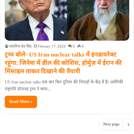
सांवरिया सेठ सिंह
February 17, 2026
0
0
ट्रम्प बोले- US Iran nuclear talks में इनडायरेक्ट
रहूंगा: जिनेवा में डील की कोशिश, होर्मुज़ में ईरान की
मिसाइल ताकत दिखाने की तैयारी
US Iran nuclear talks एक बार फिर दुनिया की निगाहों के केंद्र में हैं। अमेरिकी
राष्ट्रपति डोनाल्ड ट्रम्प ने साफ…
Read More »
Next page