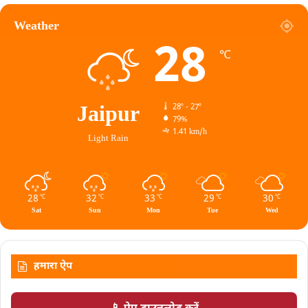
Weather
28
℃
Jaipur
28º - 27º
79%
1.41 km/h
Light Rain
28
32
33
29
30
℃
℃
℃
℃
℃
Sat
Sun
Mon
Tue
Wed
हमारा ऐप