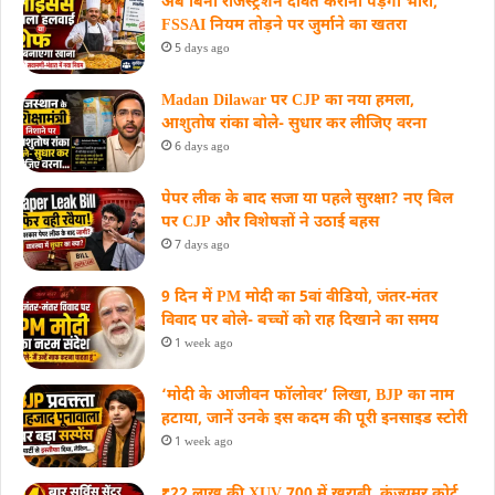
अब बिना रजिस्ट्रेशन दावत कराना पड़ेगा भारी,
FSSAI नियम तोड़ने पर जुर्माने का खतरा
5 days ago
Madan Dilawar पर CJP का नया हमला,
आशुतोष रांका बोले- सुधार कर लीजिए वरना
6 days ago
पेपर लीक के बाद सजा या पहले सुरक्षा? नए बिल
पर CJP और विशेषज्ञों ने उठाई बहस
7 days ago
9 दिन में PM मोदी का 5वां वीडियो, जंतर-मंतर
विवाद पर बोले- बच्चों को राह दिखाने का समय
1 week ago
‘मोदी के आजीवन फॉलोवर’ लिखा, BJP का नाम
हटाया, जानें उनके इस कदम की पूरी इनसाइड स्‍टोरी
1 week ago
₹22 लाख की XUV 700 में खराबी, कंज्यूमर कोर्ट