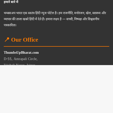
हमारे बारे में
थम्बसअप भारत एक स्वतंत्र हिंदी न्यूज पोर्टल है। हम राजनीति, मनोरंजन, खेल, स्वास्थ्य और
व्यापार की ताजा खबरें हिंदी में देते हैं। हमारा लक्ष्य है — सच्ची, निष्पक्ष और विश्वसनीय
पत्रकारिता।
📍 Our Office
ThumbsUpBharat.com
D-55, Amrapali Circle,
Vaishali Nagar, Jaipur
Rajasthan - 302021
📧
contact@thumbsupbharat.com
Monday – Saturday | 10:00 AM – 6:00 PM