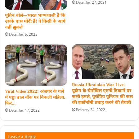
December 27, 2021
पुतिन बोले—भारत भाग्यशाली है कि
उसके पास मोदी हैं! वे किसी के आगे
नहीं झुकते
December 5, 2025
Russia-Ukrainian War Live:
यूक्रेन के चेर्नोबिल एटमी ठिकाने पर
Viral Video 2022: अजगर के गले
रूसी हमले, यूरोपिय यूनियन की रूस
में पट्टा डाल वॉक पर निकली महिला‚
की इकॉनॉमी तबाह करने की तैयारी
फिर…
February 24, 2022
December 17, 2022
Leave a Reply