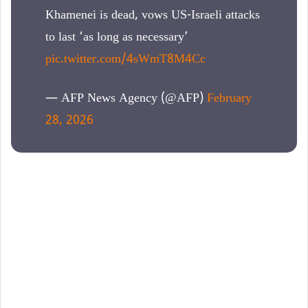
Khamenei is dead, vows US-Israeli attacks
to last ‘as long as necessary’
pic.twitter.com/4sWmT8M4Cc
— AFP News Agency (@AFP)
February
28, 2026