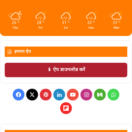
26
28
31
32
33
℃
℃
℃
℃
℃
Thu
Fri
Sat
Sun
Mon
हमारा ऐप
📱 ऐप डाउनलोड करें