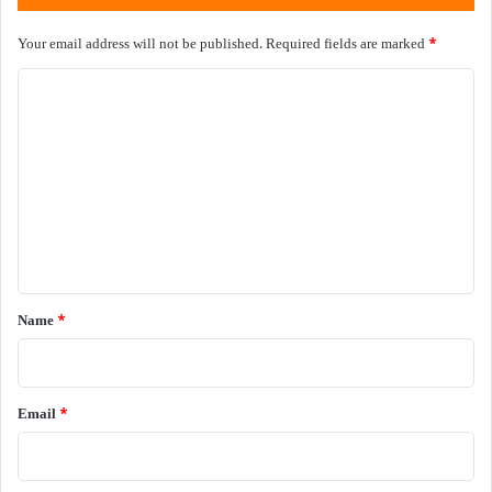
Your email address will not be published.
Required fields are marked
*
C
o
m
m
e
n
t
*
Name
*
Email
*