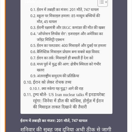
Table of Contents
ईरान में तबाही का मंजर: 201 मौतें, 747 घायल
स्कूल पर मिसाइल हमला: 85 मासूम बच्चियों की
मौत, 45 घायल
ईरानी रक्षामंत्री और IRGC कमांडर की मौत की खबर
‘ऑपरेशन लियोंस रोर’: इजराइल और अमेरिका का
जॉइंट मिलिट्री एक्शन
ईरान का पलटवार: 400 मिसाइलें और दुबई पर हमला
बैलिस्टिक मिसाइल प्रोग्राम बना सबसे बड़ा विवाद
ईरान का तर्क: मिसाइलें ही बचाती हैं देश को
मध्य पूर्व में युद्ध की आग: क्षेत्रीय स्थिरता को गंभीर
खतरा
अंतरराष्ट्रीय समुदाय की प्रतिक्रिया
ईरान को लेकर रोचक तथ्‍य
क्या रुकेगा यह युद्ध? आगे की राह
ट्रम्प बोले- US Iran nuclear talks में इनडायरेक्ट
रहूंगा: जिनेवा में डील की कोशिश, होर्मुज़ में ईरान
की मिसाइल ताकत दिखाने की तैयारी
ईरान में तबाही का मंजर: 201 मौतें, 747 घायल
शनिवार की सुबह जब दुनिया अभी ठीक से जागी