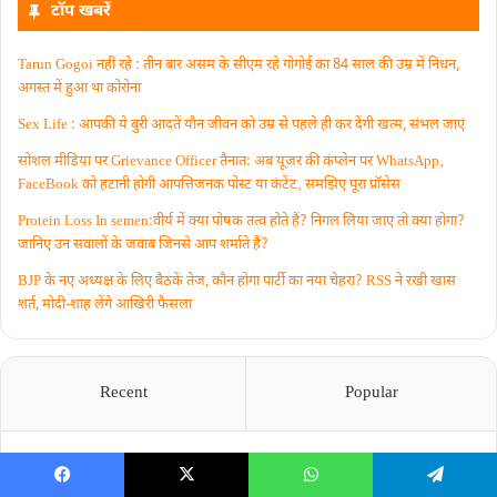
टॉप खबरें
Tarun Gogoi नहीं रहे : तीन बार असम के सीएम रहे गोगोई का 84 साल की उम्र में निधन,
अगस्त में हुआ था कोरोना
Sex Life : आपकी ये बुरी आदतें याैन जीवन को उम्र से पहले ही कर देंगी खत्म, संभल जाएं
सोशल मीडिया पर Grievance Officer तैनात: अब यूजर की कंप्लेन पर WhatsApp‚
FaceBook को हटानी होगी आपत्तिजनक पोस्ट या कंटेंट‚ समझिए पूरा प्रॉसेस
Protein Loss In semen:वीर्य में क्या पोषक तत्व होते हैं? निगल लिया जाए तो क्या होगा?
जानिए उन सवालों के जवाब जिनसे आप शर्माते हैं?
BJP के नए अध्यक्ष के लिए बैठकें तेज, कौन होगा पार्टी का नया चेहरा? RSS ने रखी खास
शर्त, मोदी-शाह लेंगे आखिरी फैसला
Recent
Popular
सावन में जलाभिषेक ही नहीं, इन कथाओं से समझें
शिव पूजा का असली भाव