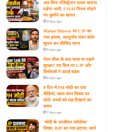
अब बिना रजिस्ट्रेशन दावत कराना
पड़ेगा भारी, FSSAI नियम तोड़ने
पर जुर्माने का खतरा
4 days ago
Madan Dilawar पर CJP का
नया हमला, आशुतोष रांका बोले-
सुधार कर लीजिए वरना
5 days ago
पेपर लीक के बाद सजा या पहले
सुरक्षा? नए बिल पर CJP और
विशेषज्ञों ने उठाई बहस
6 days ago
9 दिन में PM मोदी का 5वां
वीडियो, जंतर-मंतर विवाद पर
बोले- बच्चों को राह दिखाने का
समय
7 days ago
‘मोदी के आजीवन फॉलोवर’
लिखा, BJP का नाम हटाया, जानें