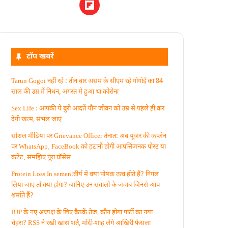
टॉप खबरें
Tarun Gogoi नहीं रहे : तीन बार असम के सीएम रहे गोगोई का 84
साल की उम्र में निधन, अगस्त में हुआ था कोरोना
Sex Life : आपकी ये बुरी आदतें याैन जीवन को उम्र से पहले ही कर
देंगी खत्म, संभल जाएं
सोशल मीडिया पर Grievance Officer तैनात: अब यूजर की कंप्लेन
पर WhatsApp‚ FaceBook को हटानी होगी आपत्तिजनक पोस्ट या
कंटेंट‚ समझिए पूरा प्रॉसेस
Protein Loss In semen:वीर्य में क्या पोषक तत्व होते हैं? निगल
लिया जाए तो क्या होगा? जानिए उन सवालों के जवाब जिनसे आप
शर्माते हैं?
BJP के नए अध्यक्ष के लिए बैठकें तेज, कौन होगा पार्टी का नया
चेहरा? RSS ने रखी खास शर्त, मोदी-शाह लेंगे आखिरी फैसला