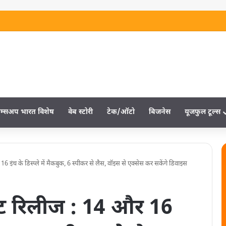
म्‍सअप भारत विशेष
वेब स्‍टोरी
टेक/ऑटो
बिजनेस
यूजफुल टूल्‍स
 इंच के डिस्प्ले में मैकबुक, 6 स्पीकर से लैस, वॉइस से एक्सेस कर सकेंगे ​डिवाइस
्ट रिलीज : 14 और 16