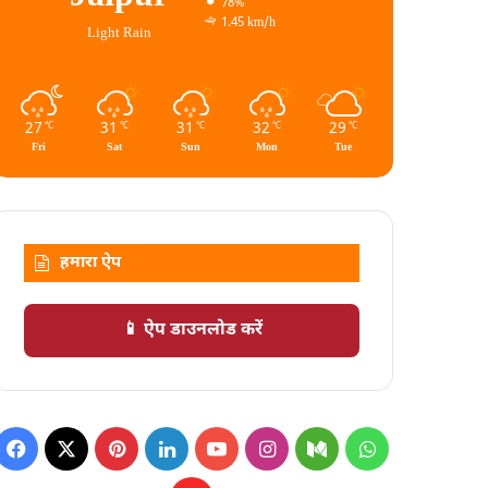
78%
1.45 km/h
Light Rain
27
31
31
32
29
℃
℃
℃
℃
℃
Fri
Sat
Sun
Mon
Tue
हमारा ऐप
📱 ऐप डाउनलोड करें