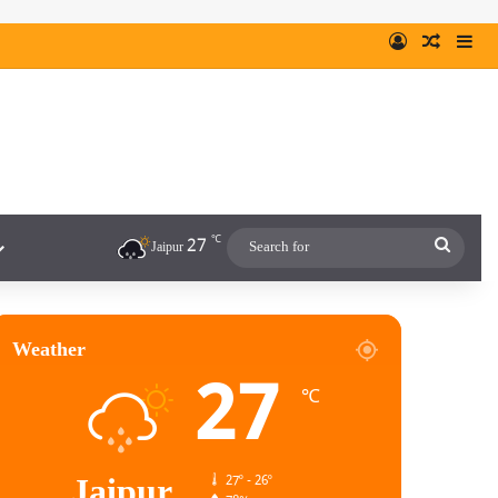
℃
27
Jaipur
Weather
27
℃
Jaipur
27º - 26º