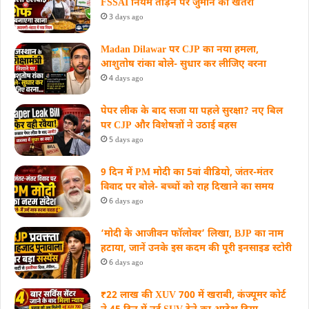
FSSAI नियम तोड़ने पर जुर्माने का खतरा
3 days ago
Madan Dilawar पर CJP का नया हमला,
आशुतोष रांका बोले- सुधार कर लीजिए वरना
4 days ago
पेपर लीक के बाद सजा या पहले सुरक्षा? नए बिल
पर CJP और विशेषज्ञों ने उठाई बहस
5 days ago
9 दिन में PM मोदी का 5वां वीडियो, जंतर-मंतर
विवाद पर बोले- बच्चों को राह दिखाने का समय
6 days ago
‘मोदी के आजीवन फॉलोवर’ लिखा, BJP का नाम
हटाया, जानें उनके इस कदम की पूरी इनसाइड स्‍टोरी
6 days ago
₹22 लाख की XUV 700 में खराबी, कंज्यूमर कोर्ट