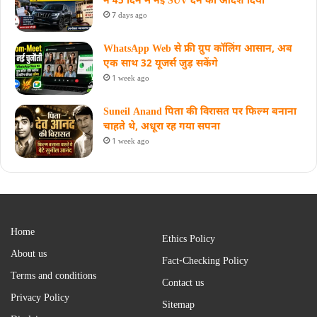
ने 45 दिन में नई SUV देने का आदेश दिया
7 days ago
WhatsApp Web से फ्री ग्रुप कॉलिंग आसान, अब
एक साथ 32 यूजर्स जुड़ सकेंगे
1 week ago
Suneil Anand पिता की विरासत पर फिल्म बनाना
चाहते थे, अधूरा रह गया सपना
1 week ago
Home
Ethics Policy
About us
Fact-Checking Policy
Terms and conditions
Contact us
Privacy Policy
Sitemap