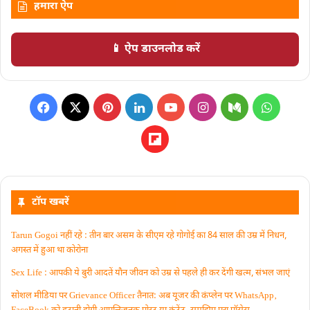
हमारा ऐप
📱 ऐप डाउनलोड करें
टॉप खबरें
Tarun Gogoi नहीं रहे : तीन बार असम के सीएम रहे गोगोई का 84 साल की उम्र में निधन,
अगस्त में हुआ था कोरोना
Sex Life : आपकी ये बुरी आदतें याैन जीवन को उम्र से पहले ही कर देंगी खत्म, संभल जाएं
सोशल मीडिया पर Grievance Officer तैनात: अब यूजर की कंप्लेन पर WhatsApp‚