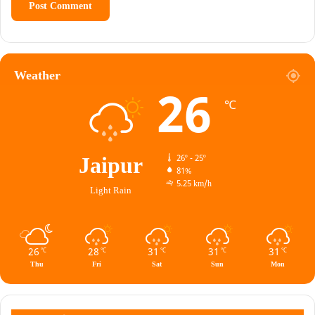
Weather
26
℃
Jaipur
26º - 25º
81%
5.25 km/h
Light Rain
26
28
31
31
31
℃
℃
℃
℃
℃
Thu
Fri
Sat
Sun
Mon