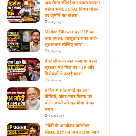
अब बिना रजिस्ट्रेशन दावत कराना
पड़ेगा भारी, FSSAI नियम तोड़ने
पर जुर्माने का खतरा
5 days ago
Madan Dilawar पर CJP का
नया हमला, आशुतोष रांका बोले-
सुधार कर लीजिए वरना
6 days ago
पेपर लीक के बाद सजा या पहले
सुरक्षा? नए बिल पर CJP और
विशेषज्ञों ने उठाई बहस
6 days ago
9 दिन में PM मोदी का 5वां
वीडियो, जंतर-मंतर विवाद पर
बोले- बच्चों को राह दिखाने का
समय
1 week ago
‘मोदी के आजीवन फॉलोवर’
लिखा, BJP का नाम हटाया, जानें