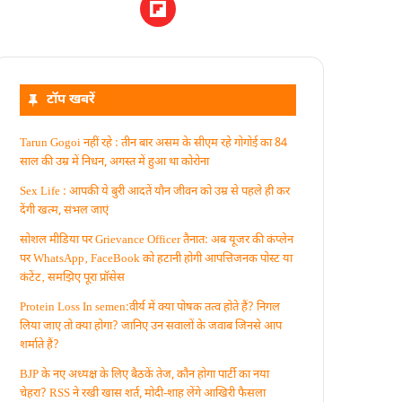
टॉप खबरें
Tarun Gogoi नहीं रहे : तीन बार असम के सीएम रहे गोगोई का 84
साल की उम्र में निधन, अगस्त में हुआ था कोरोना
Sex Life : आपकी ये बुरी आदतें याैन जीवन को उम्र से पहले ही कर
देंगी खत्म, संभल जाएं
सोशल मीडिया पर Grievance Officer तैनात: अब यूजर की कंप्लेन
पर WhatsApp‚ FaceBook को हटानी होगी आपत्तिजनक पोस्ट या
कंटेंट‚ समझिए पूरा प्रॉसेस
Protein Loss In semen:वीर्य में क्या पोषक तत्व होते हैं? निगल
लिया जाए तो क्या होगा? जानिए उन सवालों के जवाब जिनसे आप
शर्माते हैं?
BJP के नए अध्यक्ष के लिए बैठकें तेज, कौन होगा पार्टी का नया
चेहरा? RSS ने रखी खास शर्त, मोदी-शाह लेंगे आखिरी फैसला