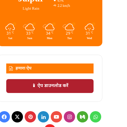
67%
2.2 km/h
Light Rain
31
33
34
29
31
℃
℃
℃
℃
℃
Sat
Sun
Mon
Tue
Wed
हमारा ऐप
📱 ऐप डाउनलोड करें