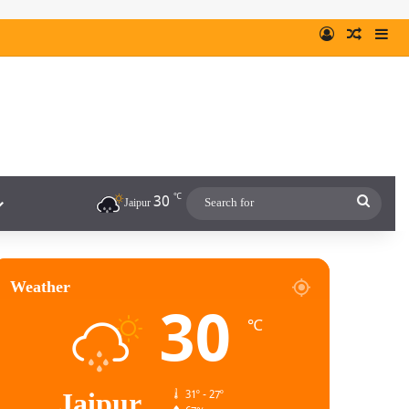
℃
30
Jaipur
Weather
30
℃
Jaipur
31º - 27º