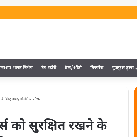
म्‍सअप भारत विशेष
वेब स्‍टोरी
टेक/ऑटो
बिजनेस
यूजफुल टूल्‍स
 के लिए जल्द मिलेंगे ये फीचर
स को सुरक्षित रखने के