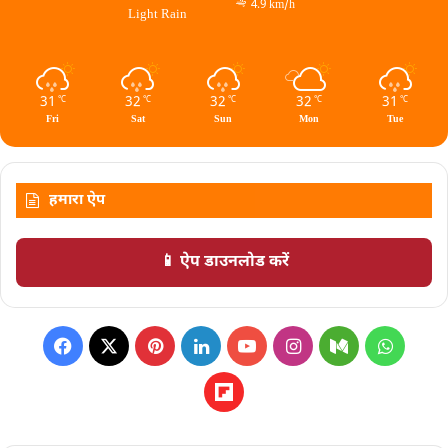
4.9 km/h
Light Rain
31
32
32
32
31
℃
℃
℃
℃
℃
Fri
Sat
Sun
Mon
Tue
हमारा ऐप
📱 ऐप डाउनलोड करें