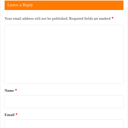
Leave a Reply
Your email address will not be published.
Required fields are marked
*
C
o
m
m
e
n
t
*
Name
*
Email
*