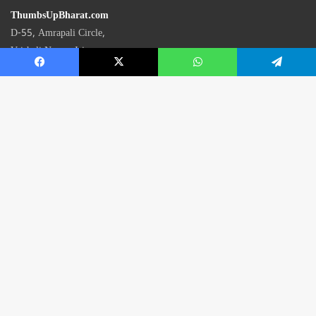
ThumbsUpBharat.com
D-55, Amrapali Circle,
Vaishali Nagar, Jaipur
Rajasthan - 302021
📧
contact@thumbsupbharat.com
Monday – Saturday | 10:00 AM – 6:00 PM
© 2026 Thumbsup Bharat News