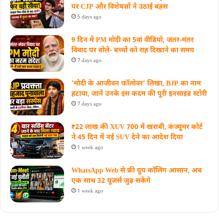
पर CJP और विशेषज्ञों ने उठाई बहस
5 days ago
9 दिन में PM मोदी का 5वां वीडियो, जंतर-मंतर
विवाद पर बोले- बच्चों को राह दिखाने का समय
7 days ago
‘मोदी के आजीवन फॉलोवर’ लिखा, BJP का नाम
हटाया, जानें उनके इस कदम की पूरी इनसाइड स्‍टोरी
7 days ago
₹22 लाख की XUV 700 में खराबी, कंज्यूमर कोर्ट
ने 45 दिन में नई SUV देने का आदेश दिया
1 week ago
WhatsApp Web से फ्री ग्रुप कॉलिंग आसान, अब
एक साथ 32 यूजर्स जुड़ सकेंगे
1 week ago