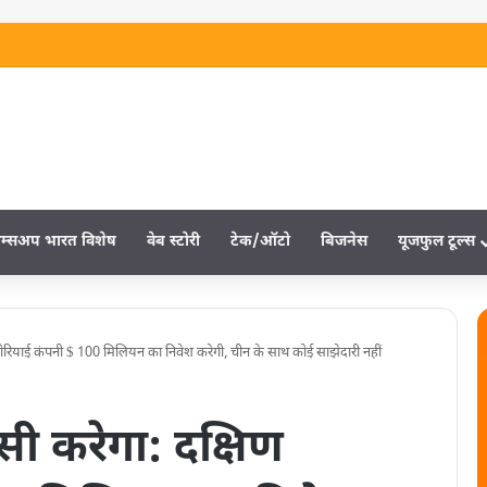
म्‍सअप भारत विशेष
वेब स्‍टोरी
टेक/ऑटो
बिजनेस
यूजफुल टूल्‍स
ोरियाई कंपनी $ 100 मिलियन का निवेश करेगी, चीन के साथ कोई साझेदारी नहीं
ी करेगा: दक्षिण