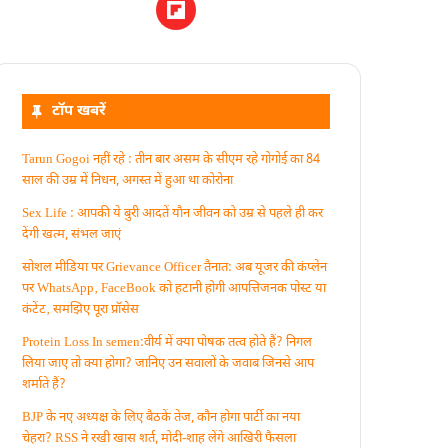
टॉप खबरें
Tarun Gogoi नहीं रहे : तीन बार असम के सीएम रहे गोगोई का 84
साल की उम्र में निधन, अगस्त में हुआ था कोरोना
Sex Life : आपकी ये बुरी आदतें याैन जीवन को उम्र से पहले ही कर
देंगी खत्म, संभल जाएं
सोशल मीडिया पर Grievance Officer तैनात: अब यूजर की कंप्लेन
पर WhatsApp‚ FaceBook को हटानी होगी आपत्तिजनक पोस्ट या
कंटेंट‚ समझिए पूरा प्रॉसेस
Protein Loss In semen:वीर्य में क्या पोषक तत्व होते हैं? निगल
लिया जाए तो क्या होगा? जानिए उन सवालों के जवाब जिनसे आप
शर्माते हैं?
BJP के नए अध्यक्ष के लिए बैठकें तेज, कौन होगा पार्टी का नया
चेहरा? RSS ने रखी खास शर्त, मोदी-शाह लेंगे आखिरी फैसला