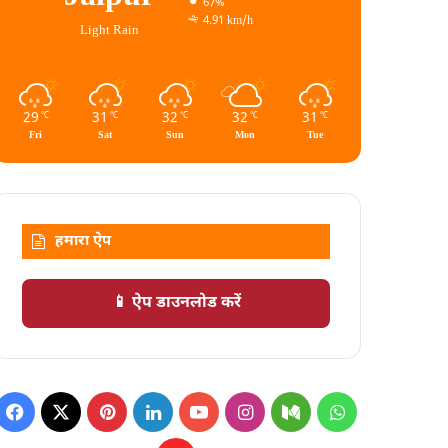
67%
4.91 km/h
Light Rain
29
31
32
32
31
℃
℃
℃
℃
℃
Fri
Sat
Sun
Mon
Tue
हमारा ऐप
📱 ऐप डाउनलोड करें