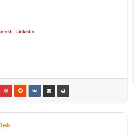
terest
Linkedin
|
Desk