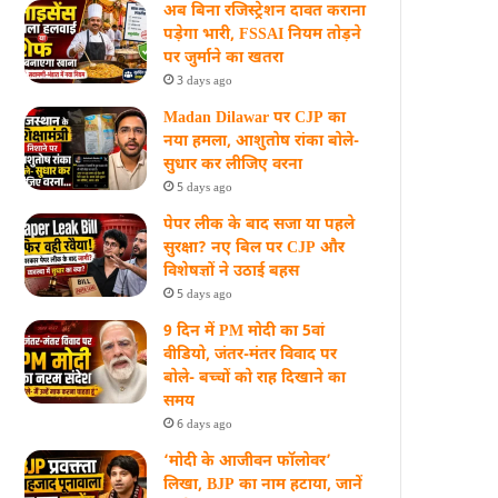
अब बिना रजिस्ट्रेशन दावत कराना
पड़ेगा भारी, FSSAI नियम तोड़ने
पर जुर्माने का खतरा
3 days ago
Madan Dilawar पर CJP का
नया हमला, आशुतोष रांका बोले-
सुधार कर लीजिए वरना
5 days ago
पेपर लीक के बाद सजा या पहले
सुरक्षा? नए बिल पर CJP और
विशेषज्ञों ने उठाई बहस
5 days ago
9 दिन में PM मोदी का 5वां
वीडियो, जंतर-मंतर विवाद पर
बोले- बच्चों को राह दिखाने का
समय
6 days ago
‘मोदी के आजीवन फॉलोवर’
लिखा, BJP का नाम हटाया, जानें