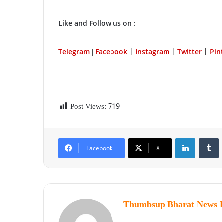
Like and Follow us on :
Telegram
Facebook
Instagram
Twitter
P
in
|
|
|
|
Post Views:
719
Facebook
X
Thumbsup Bharat News 