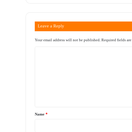
Leave a Reply
Your email address will not be published.
Required fields ar
C
o
m
m
e
n
t
*
Name
*