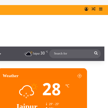
℃
30
Jaipur
Weather
28
℃
Jaipur
29º - 25º