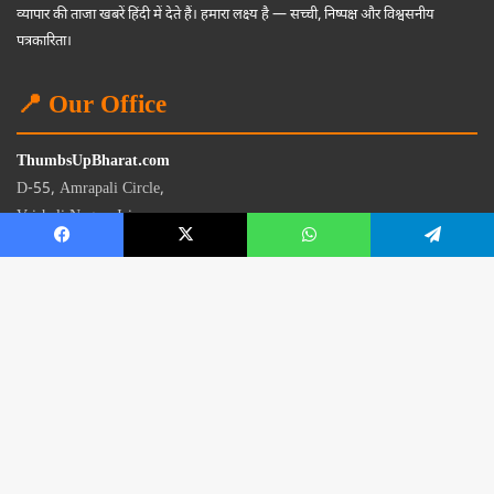
व्यापार की ताजा खबरें हिंदी में देते हैं। हमारा लक्ष्य है — सच्ची, निष्पक्ष और विश्वसनीय
पत्रकारिता।
📍 Our Office
ThumbsUpBharat.com
D-55, Amrapali Circle,
Vaishali Nagar, Jaipur
Rajasthan - 302021
📧
contact@thumbsupbharat.com
Monday – Saturday | 10:00 AM – 6:00 PM
© 2026 Thumbsup Bharat News