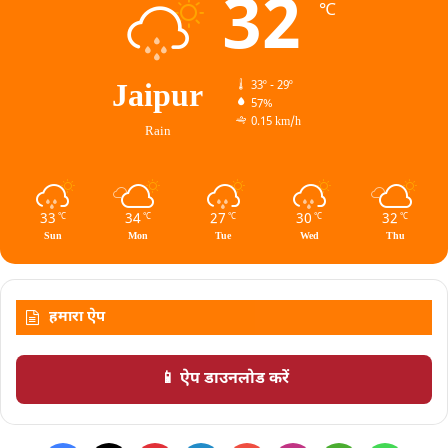
32
℃
Jaipur
33º - 29º
57%
0.15 km/h
Rain
33
34
27
30
32
℃
℃
℃
℃
℃
Sun
Mon
Tue
Wed
Thu
हमारा ऐप
📱 ऐप डाउनलोड करें