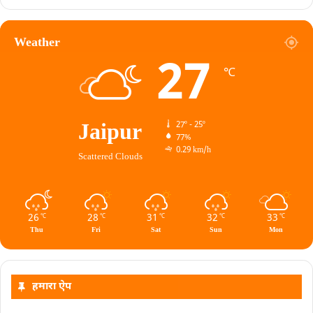
Weather
27
℃
Jaipur
27º - 25º
77%
0.29 km/h
Scattered Clouds
26
28
31
32
33
℃
℃
℃
℃
℃
Thu
Fri
Sat
Sun
Mon
हमारा ऐप