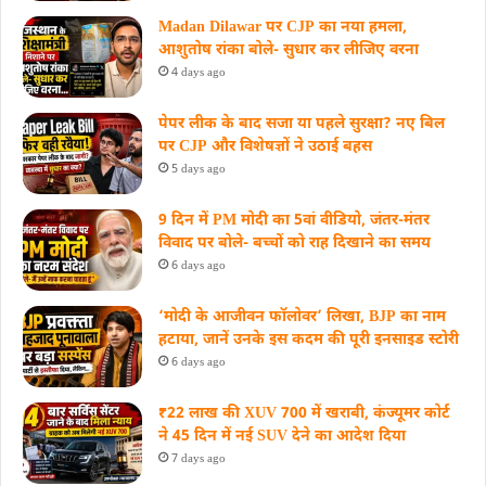
Madan Dilawar पर CJP का नया हमला,
आशुतोष रांका बोले- सुधार कर लीजिए वरना
4 days ago
पेपर लीक के बाद सजा या पहले सुरक्षा? नए बिल
पर CJP और विशेषज्ञों ने उठाई बहस
5 days ago
9 दिन में PM मोदी का 5वां वीडियो, जंतर-मंतर
विवाद पर बोले- बच्चों को राह दिखाने का समय
6 days ago
‘मोदी के आजीवन फॉलोवर’ लिखा, BJP का नाम
हटाया, जानें उनके इस कदम की पूरी इनसाइड स्‍टोरी
6 days ago
₹22 लाख की XUV 700 में खराबी, कंज्यूमर कोर्ट
ने 45 दिन में नई SUV देने का आदेश दिया
7 days ago