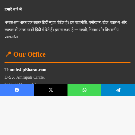
हमारे बारे में
थम्बसअप भारत एक स्वतंत्र हिंदी न्यूज पोर्टल है। हम राजनीति, मनोरंजन, खेल, स्वास्थ्य और
व्यापार की ताजा खबरें हिंदी में देते हैं। हमारा लक्ष्य है — सच्ची, निष्पक्ष और विश्वसनीय
पत्रकारिता।
📍 Our Office
ThumbsUpBharat.com
D-55, Amrapali Circle,
Vaishali Nagar, Jaipur
Rajasthan - 302021
📧
contact@thumbsupbharat.com
Monday – Saturday | 10:00 AM – 6:00 PM