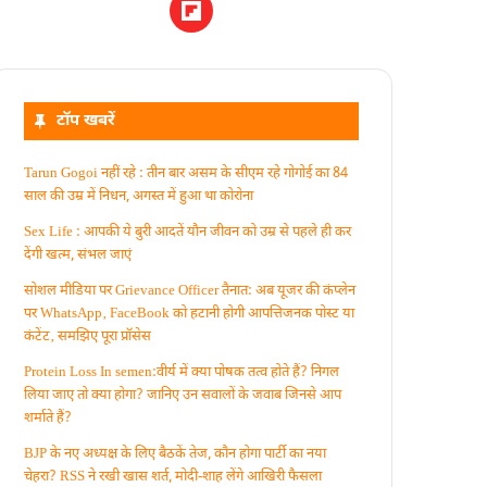
टॉप खबरें
Tarun Gogoi नहीं रहे : तीन बार असम के सीएम रहे गोगोई का 84
साल की उम्र में निधन, अगस्त में हुआ था कोरोना
Sex Life : आपकी ये बुरी आदतें याैन जीवन को उम्र से पहले ही कर
देंगी खत्म, संभल जाएं
सोशल मीडिया पर Grievance Officer तैनात: अब यूजर की कंप्लेन
पर WhatsApp‚ FaceBook को हटानी होगी आपत्तिजनक पोस्ट या
कंटेंट‚ समझिए पूरा प्रॉसेस
Protein Loss In semen:वीर्य में क्या पोषक तत्व होते हैं? निगल
लिया जाए तो क्या होगा? जानिए उन सवालों के जवाब जिनसे आप
शर्माते हैं?
BJP के नए अध्यक्ष के लिए बैठकें तेज, कौन होगा पार्टी का नया
चेहरा? RSS ने रखी खास शर्त, मोदी-शाह लेंगे आखिरी फैसला