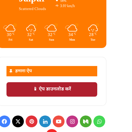
58%
3.97 km/h
Scattered Clouds
30
32
32
34
28
℃
℃
℃
℃
℃
Fri
Sat
Sun
Mon
Tue
हमारा ऐप
📱 ऐप डाउनलोड करें