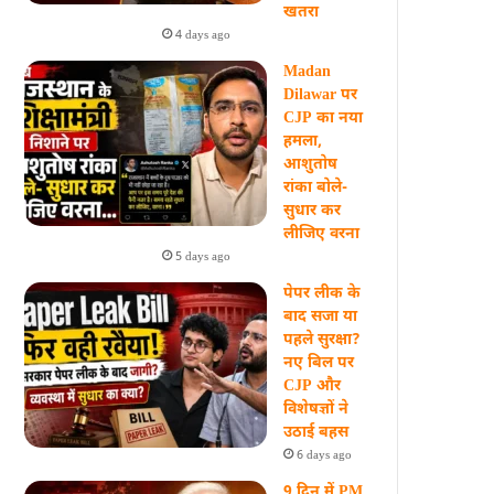
खतरा
4 days ago
Madan
Dilawar पर
CJP का नया
हमला,
आशुतोष
रांका बोले-
सुधार कर
लीजिए वरना
5 days ago
पेपर लीक के
बाद सजा या
पहले सुरक्षा?
नए बिल पर
CJP और
विशेषज्ञों ने
उठाई बहस
6 days ago
9 दिन में PM