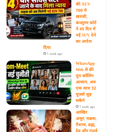
की XUV
700 में
खराबी,
कंज्यूमर कोर्ट
ने 45 दिन में
नई SUV देने
का आदेश
दिया
1 week ago
WhatsApp
Web से फ्री
ग्रुप कॉलिंग
आसान, अब
एक साथ 32
यूजर्स जुड़
सकेंगे
1 week ago
आखिर
असुर, राक्षस,
पैशाच, ब्रह्म,
देव और गंधर्व