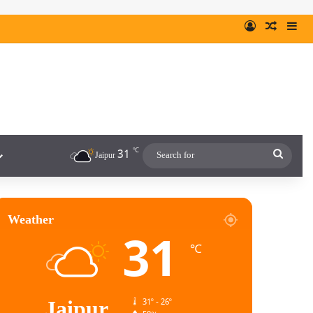
℃
31
Jaipur
Weather
31
℃
Jaipur
31º - 26º