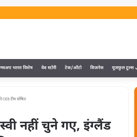
म्‍सअप भारत विशेष
वेब स्‍टोरी
टेक/ऑटो
बिजनेस
यूजफुल टूल्‍स
े की ODI टीम घोषित
 नहीं चुने गए, इंग्लैंड