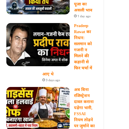
पूजा का
असली भाव
1 day ago
Pradeep
Rawat का
निधन:
सलमान को
गजनी न
मिलने की
कहानी से
फिर चर्चा में
आए थे
3 days ago
अब बिना
रजिस्ट्रेशन
दावत कराना
पड़ेगा भारी,
FSSAI
नियम तोड़ने
पर जुर्माने का