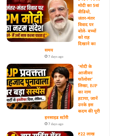
मोदी का 5वां
वीडियो,
जंतर-मंतर
विवाद पर
बोले- बच्चों
को राह
दिखाने का
समय
7 days ago
‘मोदी के
आजीवन
फॉलोवर’
लिखा, BJP
का नाम
हटाया, जानें
उनके इस
कदम की पूरी
इनसाइड स्‍टोरी
7 days ago
₹22 लाख