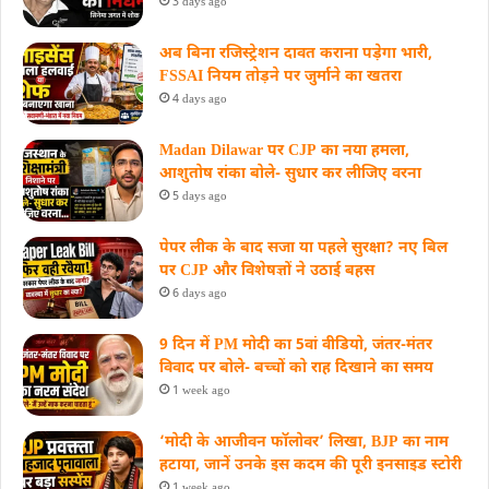
3 days ago
अब बिना रजिस्ट्रेशन दावत कराना पड़ेगा भारी,
FSSAI नियम तोड़ने पर जुर्माने का खतरा
4 days ago
Madan Dilawar पर CJP का नया हमला,
आशुतोष रांका बोले- सुधार कर लीजिए वरना
5 days ago
पेपर लीक के बाद सजा या पहले सुरक्षा? नए बिल
पर CJP और विशेषज्ञों ने उठाई बहस
6 days ago
9 दिन में PM मोदी का 5वां वीडियो, जंतर-मंतर
विवाद पर बोले- बच्चों को राह दिखाने का समय
1 week ago
‘मोदी के आजीवन फॉलोवर’ लिखा, BJP का नाम
हटाया, जानें उनके इस कदम की पूरी इनसाइड स्‍टोरी
1 week ago