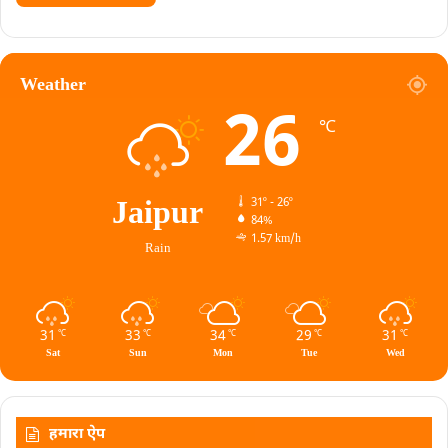
Weather
26
℃
Jaipur
31º - 26º
84%
1.57 km/h
Rain
31
33
34
29
31
℃
℃
℃
℃
℃
Sat
Sun
Mon
Tue
Wed
हमारा ऐप