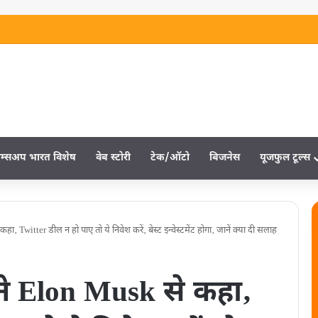
म्‍सअप भारत विशेष
वेब स्‍टोरी
टेक/ऑटो
बिजनेस
यूजफुल टूल्‍स
Twitter डील न हो पाए तो ये निवेश करें‚ बेस्ट इन्वेस्टमेंट होगा‚ जानें क्या दी सलाह
े Elon Musk से कहा‚