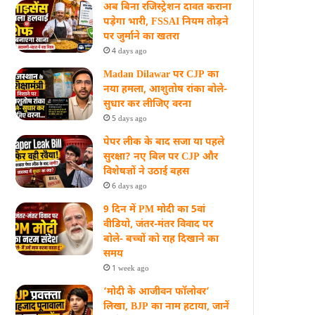
अब बिना रजिस्ट्रेशन दावत कराना
पड़ेगा भारी, FSSAI नियम तोड़ने
पर जुर्माने का खतरा
4 days ago
Madan Dilawar पर CJP का
नया हमला, आशुतोष रांका बोले-
सुधार कर लीजिए वरना
5 days ago
पेपर लीक के बाद सजा या पहले
सुरक्षा? नए बिल पर CJP और
विशेषज्ञों ने उठाई बहस
6 days ago
9 दिन में PM मोदी का 5वां
वीडियो, जंतर-मंतर विवाद पर
बोले- बच्चों को राह दिखाने का
समय
1 week ago
‘मोदी के आजीवन फॉलोवर’
लिखा, BJP का नाम हटाया, जानें