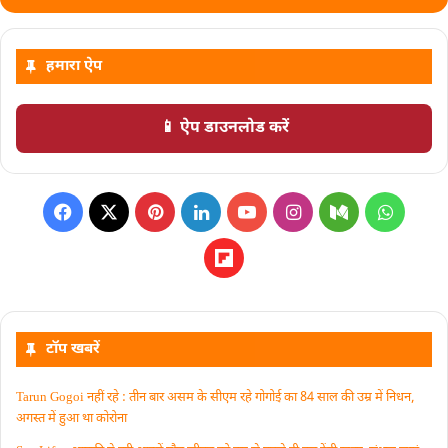
हमारा ऐप
📱 ऐप डाउनलोड करें
टॉप खबरें
Tarun Gogoi नहीं रहे : तीन बार असम के सीएम रहे गोगोई का 84 साल की उम्र में निधन,
अगस्त में हुआ था कोरोना