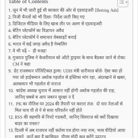
Table of Contents
जून में भी जारी हुई थी सरकार की ओर से एडवाइजरी (Betting Ads)
निजी चैनलों को भी दिशा- निर्देश जारी किए गए
डिजिटल मीडिया के लिए खास तौर पर अलग से एडवाइजरी
बेटिंग प्लेटफॉर्म का विज्ञापन अवैध
बेटिंग प्लेटफॉर्म ने समाचार वेबसाइटें बनाई
भारत में कई जगह अवैध है गेम्बलिंग
ये भी पढ़ें – ड़ी वजहǃ
गुजरात पुलिस ने केजरीवाल को ऑटो ड्राइवर के साथ बैठकर जाने से रोकाः
CM ने कहा
ग्रेट राजस्थान पॉलिटिकल ड्रामाः UDH मंत्री धारीवाल बोले- ऐसा क्या हो
गया जो हाईकमान अशोक गहलोत से इस्तिफा मांग रहा‚ अंदरखाने से खबर‚
अलकमान भी गहलोत से नाराज
कांग्रेस अध्यक्ष चुनाव में आसान नहीं होगी अशाेक गहलोत की राह‚
जानिए सबसे ब आप जबरन सुरक्षा न दें
PK का नीतिश पर 2024 की तैयारी पर करारा तंजः दो चार नेताओं से
मिल चाय पी ले ने से सत्ता परिवर्तन नहीं होते
RSS की सहमति से निपटे गडकरी‚ जानिए शिवराज को क्यों दिखाया
बाहर का रास्ता?
दिल्ली में अब राजपथ नहीं कर्तव्य पथ होगा नया नाम‚ भव्य वीडियो आया
सामने‚ जानें क्या है खासियत‚ पीएम मोदी कल करेंगे उद्घाटन