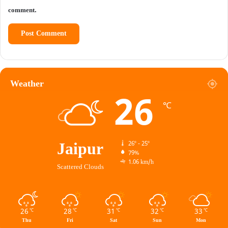
comment.
Weather
26
℃
Jaipur
26º - 25º
79%
1.06 km/h
Scattered Clouds
26
28
31
32
33
℃
℃
℃
℃
℃
Thu
Fri
Sat
Sun
Mon