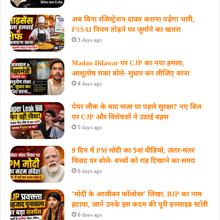
अब बिना रजिस्ट्रेशन दावत कराना पड़ेगा भारी,
FSSAI नियम तोड़ने पर जुर्माने का खतरा
3 days ago
Madan Dilawar पर CJP का नया हमला,
आशुतोष रांका बोले- सुधार कर लीजिए वरना
4 days ago
पेपर लीक के बाद सजा या पहले सुरक्षा? नए बिल
पर CJP और विशेषज्ञों ने उठाई बहस
5 days ago
9 दिन में PM मोदी का 5वां वीडियो, जंतर-मंतर
विवाद पर बोले- बच्चों को राह दिखाने का समय
6 days ago
‘मोदी के आजीवन फॉलोवर’ लिखा, BJP का नाम
हटाया, जानें उनके इस कदम की पूरी इनसाइड स्‍टोरी
6 days ago