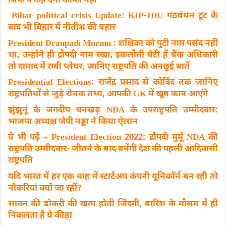
सिर्फ ये कह देना काफी नहीं’
Bihar political crisis Update: BJP-JDU गठबंधन टूट के
बाद भी बिहार में नीतीश की बहार
President Draupadi Murmu : शक्षिका को पुटी नाम पसंद नहीं
था‚ उन्होंने ही द्रौपदी नाम रखा‚ इकलौती बेटी हैं बैंक अधिकारी
तो दामाद में रग्बी प्लेयर‚ जानिए राष्ट्रपति की अनछुई बातें
Presidential Elections: राजेंद्र प्रसाद से कोविंद तक जानिए
राष्ट्रपतियों से जुड़े रोचक तथ्य, आपकी GK में खूब काम आएंगे
झुंझुनूं के जगदीप धनखड़ NDA के उपराष्ट्रपति उम्मीदवार:
भाजपा अध्यक्ष जेपी नड्डा ने किया ऐलान
ये भी पढ़ें – President Election 2022: द्रौपदी मुर्मू NDA की
राष्ट्रपति उम्मीदवार- जीतने के बाद बनेंगी देश की पहली आदिवासी
राष्ट्रपति
यदि भारत में हर एक माह में स्टार्टअप कंपनी यूनिकॉर्न बन रही तो
नौकरियां क्यों जा रहीं?
सावन की डोकरी की खत्म होती जिंदगी, बारिश के मौसम में ही
निकलता है ये कीड़ा