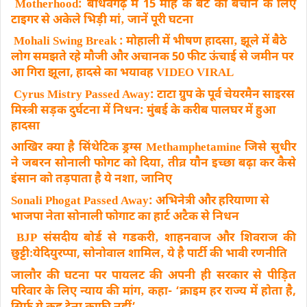
Motherhood: बांधवगढ़ में 15 माह के बेटे को बचाने के लिए
टाइगर से अकेले भिड़ी मां‚ जानें पूरी घटना
Mohali Swing Break : मोहाली में भीषण हादसा‚ झूले में बैठे
लोग समझते रहे मौजी और अचानक 50 फीट ऊंचाई से जमीन पर
आ गिरा झूला, हादसे का भयावह VIDEO VIRAL
Cyrus Mistry Passed Away: टाटा ग्रुप के पूर्व चेयरमैन साइरस
मिस्त्री सड़क दुर्घटना में निधन: मुंबई के करीब पालघर में हुआ
हादसा
आखिर क्या है सिंथेटिक ड्रग्स Methamphetamine जिसे सुधीर
ने जबरन सोनाली फोगट को दिया‚ तीव्र यौन इच्छा बढ़ा कर कैसे
इंसान को तड़पाता है ये नशा‚ जानिए
Sonali Phogat Passed Away: अभिनेत्री और हरियाणा से
भाजपा नेता सोनाली फोगाट का हार्ट अटैक से निधन
BJP संसदीय बोर्ड से गडकरी‚ शाहनवाज और शिवराज की
छुट्टीःयेदियुरप्पा, सोनोवाल शामिल‚ ये है पार्टी की भावी रणनीति
जालौर की घटना पर पायलट की अपनी ही सरकार से पीड़ित
परिवार के लिए न्याय की मांग‚ कहा- ‘क्राइम हर राज्य में होता है,