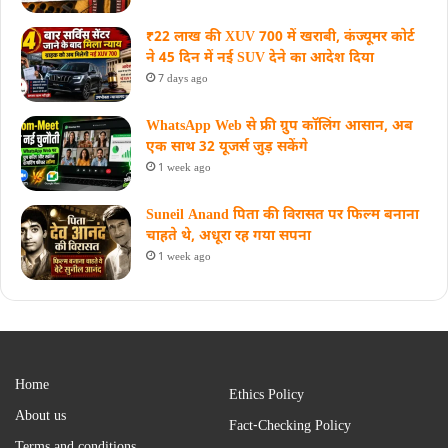
₹22 लाख की XUV 700 में खराबी, कंज्यूमर कोर्ट
ने 45 दिन में नई SUV देने का आदेश दिया
7 days ago
WhatsApp Web से फ्री ग्रुप कॉलिंग आसान, अब
एक साथ 32 यूजर्स जुड़ सकेंगे
1 week ago
Suneil Anand पिता की विरासत पर फिल्म बनाना
चाहते थे, अधूरा रह गया सपना
1 week ago
Home
Ethics Policy
About us
Fact-Checking Policy