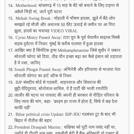
Motherhood: बांधवगढ़ में 15 माह के बेटे को बचाने के लिए टाइगर से
अकेले भिड़ी मां‚ जानें पूरी घटना
Mohali Swing Break : मोहाली में भीषण हादसा‚ झूले में बैठे लोग
समझते रहे मौजी और अचानक 50 फीट ऊंचाई से जमीन पर आ गिरा
झूला, हादसे का भयावह VIDEO VIRAL
Cyrus Mistry Passed Away: टाटा ग्रुप के पूर्व चेयरमैन साइरस मिस्त्री
सड़क दुर्घटना में निधन: मुंबई के करीब पालघर में हुआ हादसा
आखिर क्या है सिंथेटिक ड्रग्स Methamphetamine जिसे सुधीर ने जबरन
सोनाली फोगट को दिया‚ तीव्र यौन इच्छा बढ़ा कर कैसे इंसान को तड़पाता
है ये नशा‚ जानिए
Sonali Phogat Passed Away: अभिनेत्री और हरियाणा से भाजपा नेता
सोनाली फोगाट का हार्ट अटैक से निधन
BJP संसदीय बोर्ड से गडकरी‚ शाहनवाज और शिवराज की
छुट्टीःयेदियुरप्पा, सोनोवाल शामिल‚ ये है पार्टी की भावी रणनीति
जालौर की घटना पर पायलट की अपनी ही सरकार से पीड़ित परिवार के
लिए न्याय की मांग‚ कहा- ‘क्राइम हर राज्य में होता है, सिर्फ ये कह देना
काफी नहीं’
Bihar political crisis Update: BJP-JDU गठबंधन टूट के बाद भी
बिहार में नीतीश की बहार
President Draupadi Murmu : शक्षिका को पुटी नाम पसंद नहीं था‚
उन्होंने ही द्रौपदी नाम रखा‚ इकलौती बेटी हैं बैंक अधिकारी तो दामाद में