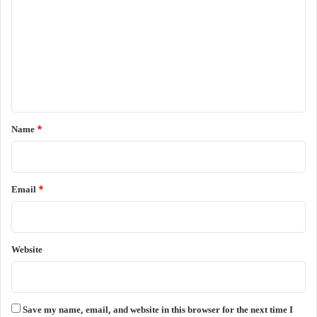
m
m
e
n
t
*
Name
*
Email
*
Website
Save my name, email, and website in this browser for the next time I