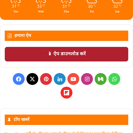
31
33
31
30
32
℃
℃
℃
℃
℃
Tue
Wed
Thu
Fri
Sat
हमारा ऐप
📱 ऐप डाउनलोड करें
टॉप खबरें