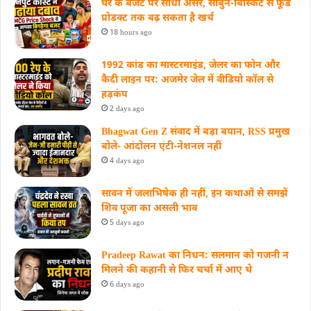
घर के बजट पर सीधा असर, साबुन-बिस्किट से फूड
प्रोडक्ट तक बढ़ सकता है खर्च
18 hours ago
1992 कांड का मास्टरमाइंड, जेलर का फोन और
कैदी लाइन पर: अजमेर जेल में वीडियो कॉल से
हड़कंप
2 days ago
Bhagwat Gen Z संवाद में बड़ा बयान, RSS प्रमुख
बोले- आंदोलन एंटी-नेशनल नहीं
4 days ago
सावन में जलाभिषेक ही नहीं, इन कथाओं से समझें
शिव पूजा का असली भाव
5 days ago
Pradeep Rawat का निधन: सलमान को गजनी न
मिलने की कहानी से फिर चर्चा में आए थे
6 days ago