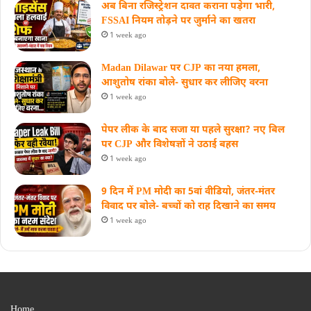
अब बिना रजिस्ट्रेशन दावत कराना पड़ेगा भारी,
FSSAI नियम तोड़ने पर जुर्माने का खतरा
1 week ago
Madan Dilawar पर CJP का नया हमला,
आशुतोष रांका बोले- सुधार कर लीजिए वरना
1 week ago
पेपर लीक के बाद सजा या पहले सुरक्षा? नए बिल
पर CJP और विशेषज्ञों ने उठाई बहस
1 week ago
9 दिन में PM मोदी का 5वां वीडियो, जंतर-मंतर
विवाद पर बोले- बच्चों को राह दिखाने का समय
1 week ago
Home