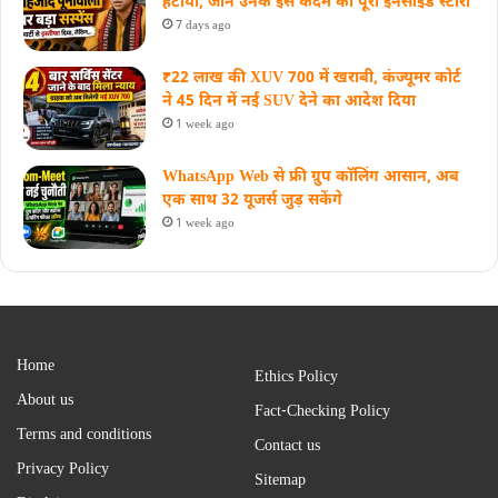
हटाया, जानें उनके इस कदम की पूरी इनसाइड स्‍टोरी
7 days ago
₹22 लाख की XUV 700 में खराबी, कंज्यूमर कोर्ट
ने 45 दिन में नई SUV देने का आदेश दिया
1 week ago
WhatsApp Web से फ्री ग्रुप कॉलिंग आसान, अब
एक साथ 32 यूजर्स जुड़ सकेंगे
1 week ago
Home
Ethics Policy
About us
Fact-Checking Policy
Terms and conditions
Contact us
Privacy Policy
Sitemap