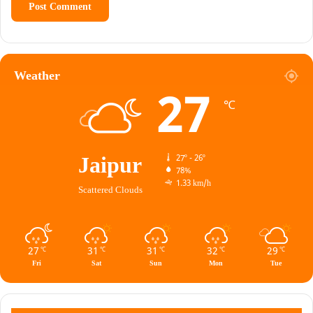
Weather
27
℃
Jaipur
27º - 26º
78%
1.33 km/h
Scattered Clouds
27
31
31
32
29
℃
℃
℃
℃
℃
Fri
Sat
Sun
Mon
Tue