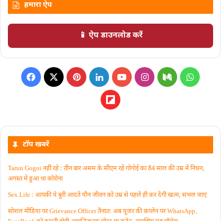
हमारा ऐप
📱 ऐप डाउनलोड करें
टॉप खबरें
Tarun Gogoi नहीं रहे : तीन बार असम के सीएम रहे गोगोई का 84 साल की उम्र में निधन,
अगस्त में हुआ था कोरोना
Sex Life : आपकी ये बुरी आदतें याैन जीवन को उम्र से पहले ही कर देंगी खत्म, संभल जाएं
सोशल मीडिया पर Grievance Officer तैनात: अब यूजर की कंप्लेन पर WhatsApp‚