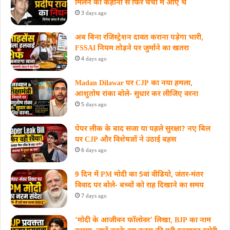
मिलने की कहानी से फिर चर्चा में आए थे
3 days ago
अब बिना रजिस्ट्रेशन दावत कराना पड़ेगा भारी,
FSSAI नियम तोड़ने पर जुर्माने का खतरा
4 days ago
Madan Dilawar पर CJP का नया हमला,
आशुतोष रांका बोले- सुधार कर लीजिए वरना
5 days ago
पेपर लीक के बाद सजा या पहले सुरक्षा? नए बिल
पर CJP और विशेषज्ञों ने उठाई बहस
6 days ago
9 दिन में PM मोदी का 5वां वीडियो, जंतर-मंतर
विवाद पर बोले- बच्चों को राह दिखाने का समय
7 days ago
‘मोदी के आजीवन फॉलोवर’ लिखा, BJP का नाम