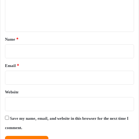
m
e
n
t
*
Name
*
Email
*
Website
Save my name, email, and website in this browser for the next time I
comment.