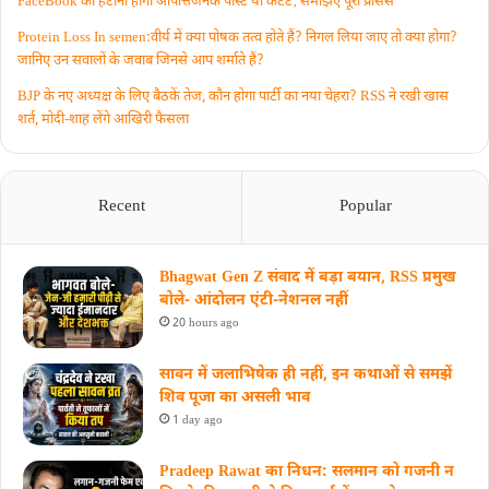
FaceBook को हटानी होगी आपत्तिजनक पोस्ट या कंटेंट‚ समझिए पूरा प्रॉसेस
Protein Loss In semen:वीर्य में क्या पोषक तत्व होते हैं? निगल लिया जाए तो क्या होगा?
जानिए उन सवालों के जवाब जिनसे आप शर्माते हैं?
BJP के नए अध्यक्ष के लिए बैठकें तेज, कौन होगा पार्टी का नया चेहरा? RSS ने रखी खास
शर्त, मोदी-शाह लेंगे आखिरी फैसला
Recent
Popular
Bhagwat Gen Z संवाद में बड़ा बयान, RSS प्रमुख
बोले- आंदोलन एंटी-नेशनल नहीं
20 hours ago
सावन में जलाभिषेक ही नहीं, इन कथाओं से समझें
शिव पूजा का असली भाव
1 day ago
Pradeep Rawat का निधन: सलमान को गजनी न