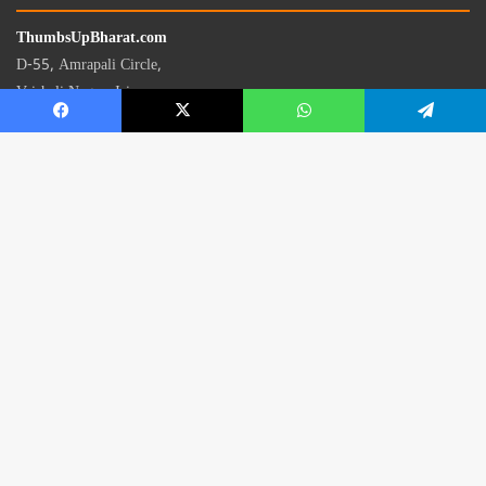
ThumbsUpBharat.com
D-55, Amrapali Circle,
Vaishali Nagar, Jaipur
Rajasthan - 302021
📧
contact@thumbsupbharat.com
Monday – Saturday | 10:00 AM – 6:00 PM
© 2026 Thumbsup Bharat News