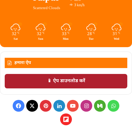
88%
3 km/h
Scattered Clouds
32
32
33
28
31
℃
℃
℃
℃
℃
Sat
Sun
Mon
Tue
Wed
हमारा ऐप
📱 ऐप डाउनलोड करें