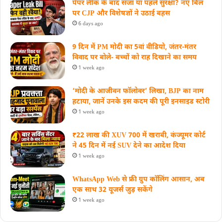
पेपर लीक के बाद सजा या पहले सुरक्षा? नए बिल
पर CJP और विशेषज्ञों ने उठाई बहस
6 days ago
9 दिन में PM मोदी का 5वां वीडियो, जंतर-मंतर
विवाद पर बोले- बच्चों को राह दिखाने का समय
1 week ago
‘मोदी के आजीवन फॉलोवर’ लिखा, BJP का नाम
हटाया, जानें उनके इस कदम की पूरी इनसाइड स्‍टोरी
1 week ago
₹22 लाख की XUV 700 में खराबी, कंज्यूमर कोर्ट
ने 45 दिन में नई SUV देने का आदेश दिया
1 week ago
WhatsApp Web से फ्री ग्रुप कॉलिंग आसान, अब
एक साथ 32 यूजर्स जुड़ सकेंगे
1 week ago