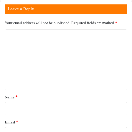
Leave a Reply
Your email address will not be published.
Required fields are marked
*
C
o
m
m
e
n
t
*
Name
*
Email
*