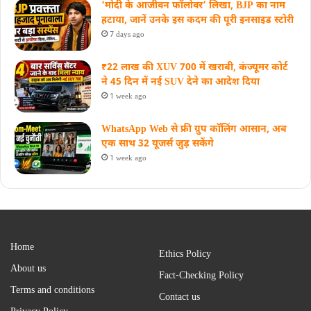
‘मोदी के आजीवन फॉलोवर’ लिखा, BJP का नाम
हटाया, जानें उनके इस कदम की पूरी इनसाइड स्‍टोरी
7 days ago
₹22 लाख की XUV 700 में खराबी, कंज्यूमर कोर्ट
ने 45 दिन में नई SUV देने का आदेश दिया
1 week ago
WhatsApp Web से फ्री ग्रुप कॉलिंग आसान, अब
एक साथ 32 यूजर्स जुड़ सकेंगे
1 week ago
Home
Ethics Policy
About us
Fact-Checking Policy
Terms and conditions
Contact us