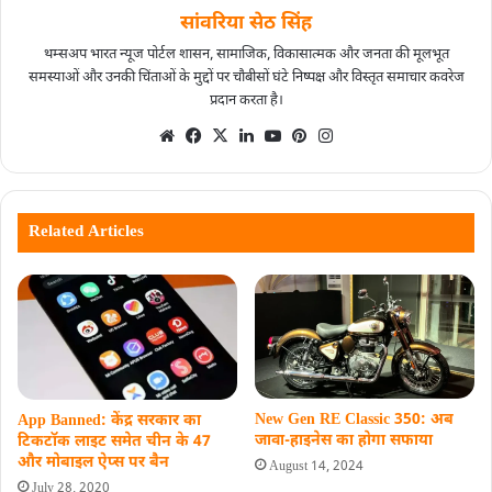
सांवरिया सेठ सिंह
थम्सअप भारत न्यूज पोर्टल शासन, सामाजिक, विकासात्मक और जनता की मूलभूत
समस्याओं और उनकी चिंताओं के मुद्दों पर चौबीसों घंटे निष्पक्ष और विस्तृत समाचार कवरेज
प्रदान करता है।
Related Articles
New Gen RE Classic 350: अब
App Banned: केंद्र सरकार का
जावा-हाइनेस का होगा सफाया
टिकटॉक लाइट समेत चीन के 47
और मोबाइल ऐप्स पर बैन
August 14, 2024
July 28, 2020