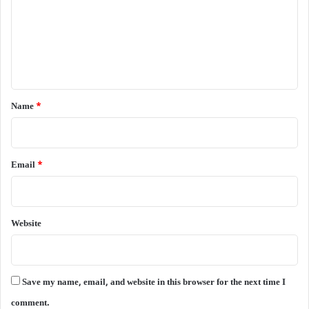
m
e
n
t
*
Name
*
Email
*
Website
Save my name, email, and website in this browser for the next time I
comment.