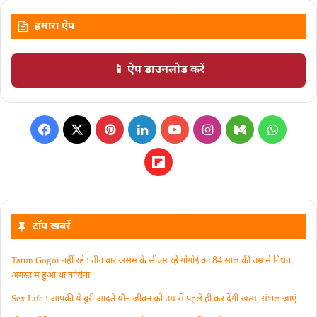
हमारा ऐप
📱 ऐप डाउनलोड करें
टॉप खबरें
Tarun Gogoi नहीं रहे : तीन बार असम के सीएम रहे गोगोई का 84 साल की उम्र में निधन,
अगस्त में हुआ था कोरोना
Sex Life : आपकी ये बुरी आदतें याैन जीवन को उम्र से पहले ही कर देंगी खत्म, संभल जाएं