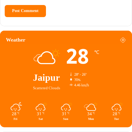
Weather
28
℃
Jaipur
28º - 26º
70%
4.46 km/h
Scattered Clouds
28
31
31
34
28
℃
℃
℃
℃
℃
Fri
Sat
Sun
Mon
Tue