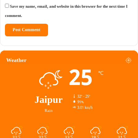
Save my name, email, and website in this browser for the next time I
comment.
Weather
25
℃
Jaipur
32º - 25º
91%
3.01 km/h
Rain
32
32
33
28
31
℃
℃
℃
℃
℃