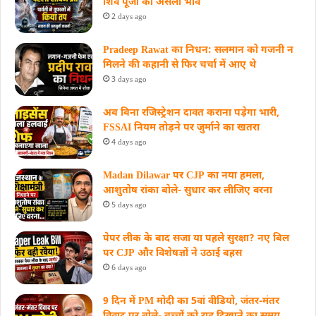
शिव पूजा का असली भाव
2 days ago
Pradeep Rawat का निधन: सलमान को गजनी न
मिलने की कहानी से फिर चर्चा में आए थे
3 days ago
अब बिना रजिस्ट्रेशन दावत कराना पड़ेगा भारी,
FSSAI नियम तोड़ने पर जुर्माने का खतरा
4 days ago
Madan Dilawar पर CJP का नया हमला,
आशुतोष रांका बोले- सुधार कर लीजिए वरना
5 days ago
पेपर लीक के बाद सजा या पहले सुरक्षा? नए बिल
पर CJP और विशेषज्ञों ने उठाई बहस
6 days ago
9 दिन में PM मोदी का 5वां वीडियो, जंतर-मंतर