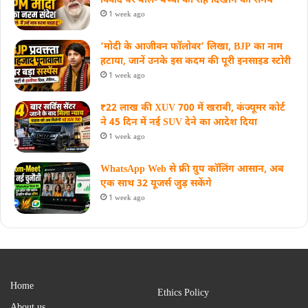
विवाद पर बोले- बच्चों को राह दिखाने का समय
1 week ago
‘मोदी के आजीवन फॉलोवर’ लिखा, BJP का नाम
हटाया, जानें उनके इस कदम की पूरी इनसाइड स्‍टोरी
1 week ago
₹22 लाख की XUV 700 में खराबी, कंज्यूमर कोर्ट
ने 45 दिन में नई SUV देने का आदेश दिया
1 week ago
WhatsApp Web से फ्री ग्रुप कॉलिंग आसान, अब
एक साथ 32 यूजर्स जुड़ सकेंगे
1 week ago
Home
Ethics Policy
About us