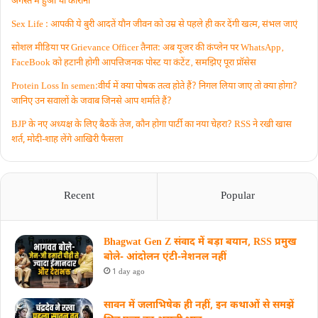
अगस्त में हुआ था कोरोना
Sex Life : आपकी ये बुरी आदतें याैन जीवन को उम्र से पहले ही कर देंगी खत्म, संभल जाएं
सोशल मीडिया पर Grievance Officer तैनात: अब यूजर की कंप्लेन पर WhatsApp‚
FaceBook को हटानी होगी आपत्तिजनक पोस्ट या कंटेंट‚ समझिए पूरा प्रॉसेस
Protein Loss In semen:वीर्य में क्या पोषक तत्व होते हैं? निगल लिया जाए तो क्या होगा?
जानिए उन सवालों के जवाब जिनसे आप शर्माते हैं?
BJP के नए अध्यक्ष के लिए बैठकें तेज, कौन होगा पार्टी का नया चेहरा? RSS ने रखी खास
शर्त, मोदी-शाह लेंगे आखिरी फैसला
Recent
Popular
Bhagwat Gen Z संवाद में बड़ा बयान, RSS प्रमुख
बोले- आंदोलन एंटी-नेशनल नहीं
1 day ago
सावन में जलाभिषेक ही नहीं, इन कथाओं से समझें