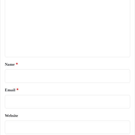
o
m
m
e
n
t
*
Name
*
Email
*
Website