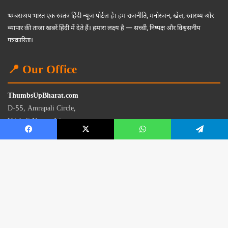
थम्बसअप भारत एक स्वतंत्र हिंदी न्यूज पोर्टल है। हम राजनीति, मनोरंजन, खेल, स्वास्थ्य और
व्यापार की ताजा खबरें हिंदी में देते हैं। हमारा लक्ष्य है — सच्ची, निष्पक्ष और विश्वसनीय
पत्रकारिता।
📍 Our Office
ThumbsUpBharat.com
D-55, Amrapali Circle,
Vaishali Nagar, Jaipur
Rajasthan - 302021
📧
contact@thumbsupbharat.com
Monday – Saturday | 10:00 AM – 6:00 PM
© 2026 Thumbsup Bharat News