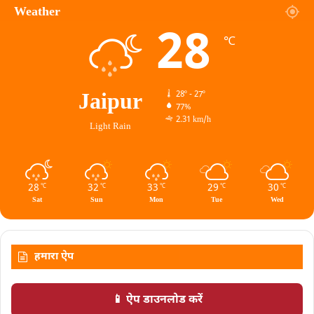
Weather
28
℃
Jaipur
28º - 27º
77%
2.31 km/h
Light Rain
28
32
33
29
30
℃
℃
℃
℃
℃
Sat
Sun
Mon
Tue
Wed
हमारा ऐप
📱 ऐप डाउनलोड करें