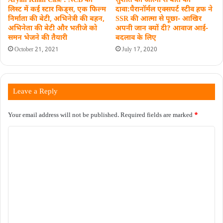
Aryan Khan Case : NCB की
सुशांत की आत्मा से बात का
लिस्ट में कई स्टार किड्स, एक फिल्म
दावा:पैरानॉर्मल एक्सपर्ट स्टीव हफ ने
निर्माता की बेटी, अभिनेत्री की बहन,
SSR की आत्मा से पूछा- आखिर
अभिनेता की बेटी और भतीजे को
अपनी जान क्यों दी? आवाज आई-
समन भेजने की तैयारी
बदलाव के लिए
October 21, 2021
July 17, 2020
Leave a Reply
Your email address will not be published.
Required fields are marked
*
C
o
m
m
e
n
t