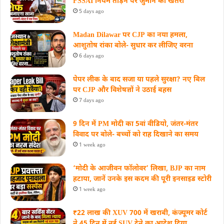
FSSAI नियम तोड़ने पर जुर्माने का खतरा
5 days ago
Madan Dilawar पर CJP का नया हमला,
आशुतोष रांका बोले- सुधार कर लीजिए वरना
6 days ago
पेपर लीक के बाद सजा या पहले सुरक्षा? नए बिल
पर CJP और विशेषज्ञों ने उठाई बहस
7 days ago
9 दिन में PM मोदी का 5वां वीडियो, जंतर-मंतर
विवाद पर बोले- बच्चों को राह दिखाने का समय
1 week ago
‘मोदी के आजीवन फॉलोवर’ लिखा, BJP का नाम
हटाया, जानें उनके इस कदम की पूरी इनसाइड स्‍टोरी
1 week ago
₹22 लाख की XUV 700 में खराबी, कंज्यूमर कोर्ट
ने 45 दिन में नई SUV देने का आदेश दिया