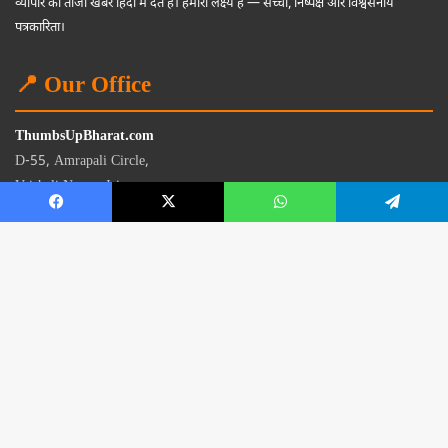
व्यापार की ताजा खबरें हिंदी में देते हैं। हमारा लक्ष्य है — सच्ची, निष्पक्ष और विश्वसनीय
पत्रकारिता।
📍 Our Office
ThumbsUpBharat.com
D-55, Amrapali Circle,
Vaishali Nagar, Jaipur
Rajasthan - 302021
📧
contact@thumbsupbharat.com
Monday – Saturday | 10:00 AM – 6:00 PM
© 2026 Thumbsup Bharat News