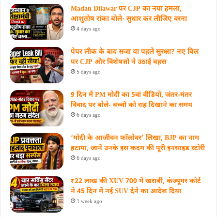
Madan Dilawar पर CJP का नया हमला,
आशुतोष रांका बोले- सुधार कर लीजिए वरना
4 days ago
पेपर लीक के बाद सजा या पहले सुरक्षा? नए बिल
पर CJP और विशेषज्ञों ने उठाई बहस
5 days ago
9 दिन में PM मोदी का 5वां वीडियो, जंतर-मंतर
विवाद पर बोले- बच्चों को राह दिखाने का समय
6 days ago
‘मोदी के आजीवन फॉलोवर’ लिखा, BJP का नाम
हटाया, जानें उनके इस कदम की पूरी इनसाइड स्‍टोरी
6 days ago
₹22 लाख की XUV 700 में खराबी, कंज्यूमर कोर्ट
ने 45 दिन में नई SUV देने का आदेश दिया
1 week ago