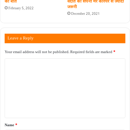
की बात
वेदांत का सपना मेरे कॅरियर से ज्यादा
जरूरी
February 5, 2022
December 20, 2021
Leave a Reply
Your email address will not be published.
Required fields are marked
*
C
o
m
m
e
n
t
*
Name
*