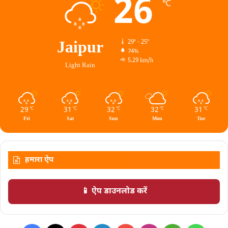
26
℃
Jaipur
29º - 25º
74%
5.29 km/h
Light Rain
29
31
32
32
31
℃
℃
℃
℃
℃
Fri
Sat
Sun
Mon
Tue
हमारा ऐप
📱 ऐप डाउनलोड करें