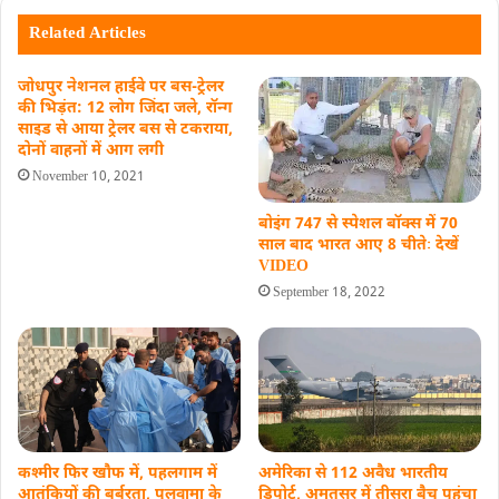
Related Articles
जोधपुर नेशनल हाईवे पर बस-ट्रेलर
की भिड़ंत: 12 लोग जिंदा जले, रॉन्ग
साइड से आया ट्रेलर बस से टकराया,
दोनों वाहनों में आग लगी
November 10, 2021
बोइंग 747 से स्पेशल बॉक्स में 70
साल बाद भारत आए 8 चीतेः देखें
VIDEO
September 18, 2022
कश्मीर फिर खौफ में, पहलगाम में
अमेरिका से 112 अवैध भारतीय
आतंकियों की बर्बरता, पुलवामा के
डिपोर्ट, अमृतसर में तीसरा बैच पहुंचा