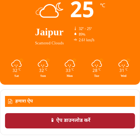
25
℃
Jaipur
32º - 25º
89%
2.61 km/h
Scattered Clouds
32
32
33
28
31
℃
℃
℃
℃
℃
Sat
Sun
Mon
Tue
Wed
हमारा ऐप
📱 ऐप डाउनलोड करें