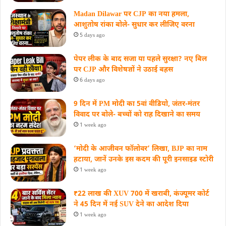
Madan Dilawar पर CJP का नया हमला,
आशुतोष रांका बोले- सुधार कर लीजिए वरना
5 days ago
पेपर लीक के बाद सजा या पहले सुरक्षा? नए बिल
पर CJP और विशेषज्ञों ने उठाई बहस
6 days ago
9 दिन में PM मोदी का 5वां वीडियो, जंतर-मंतर
विवाद पर बोले- बच्चों को राह दिखाने का समय
1 week ago
‘मोदी के आजीवन फॉलोवर’ लिखा, BJP का नाम
हटाया, जानें उनके इस कदम की पूरी इनसाइड स्‍टोरी
1 week ago
₹22 लाख की XUV 700 में खराबी, कंज्यूमर कोर्ट
ने 45 दिन में नई SUV देने का आदेश दिया
1 week ago