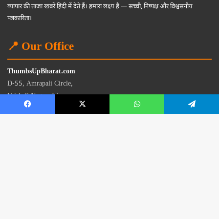
व्यापार की ताजा खबरें हिंदी में देते हैं। हमारा लक्ष्य है — सच्ची, निष्पक्ष और विश्वसनीय
पत्रकारिता।
📍 Our Office
ThumbsUpBharat.com
D-55, Amrapali Circle,
Vaishali Nagar, Jaipur
Rajasthan - 302021
📧
contact@thumbsupbharat.com
Monday – Saturday | 10:00 AM – 6:00 PM
© 2026 Thumbsup Bharat News