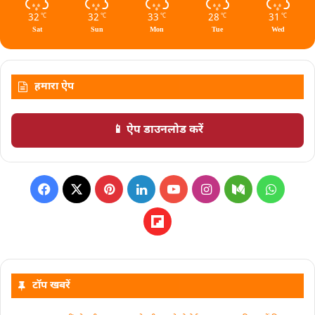
32
32
33
28
31
℃
℃
℃
℃
℃
Sat
Sun
Mon
Tue
Wed
हमारा ऐप
📱 ऐप डाउनलोड करें
टॉप खबरें