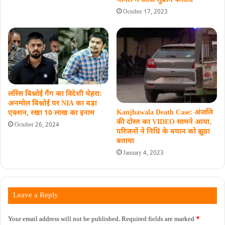
मामले में आज सुप्रीम फैसला
October 17, 2023
लॉरेंस बिश्नोई गैंग का विदेशी चेहरा:
अनमोल बिश्नोई पर NIA का बड़ा
Kanjhawala Death Case: अंजलि
एक्शन, रखा 10 लाख का इनाम
की दोस्त का VIDEO सामने आया‚
October 26, 2024
परिजनों ने निधि के बयान को झूठा
बताया
January 4, 2023
Leave a Reply
Your email address will not be published.
Required fields are marked
*