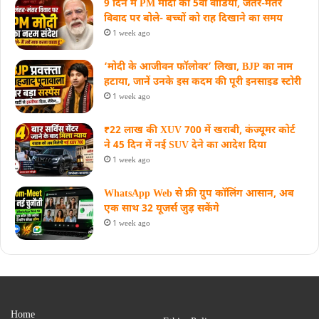
9 दिन में PM मोदी का 5वां वीडियो, जंतर-मंतर
विवाद पर बोले- बच्चों को राह दिखाने का समय
1 week ago
‘मोदी के आजीवन फॉलोवर’ लिखा, BJP का नाम
हटाया, जानें उनके इस कदम की पूरी इनसाइड स्‍टोरी
1 week ago
₹22 लाख की XUV 700 में खराबी, कंज्यूमर कोर्ट
ने 45 दिन में नई SUV देने का आदेश दिया
1 week ago
WhatsApp Web से फ्री ग्रुप कॉलिंग आसान, अब
एक साथ 32 यूजर्स जुड़ सकेंगे
1 week ago
Home