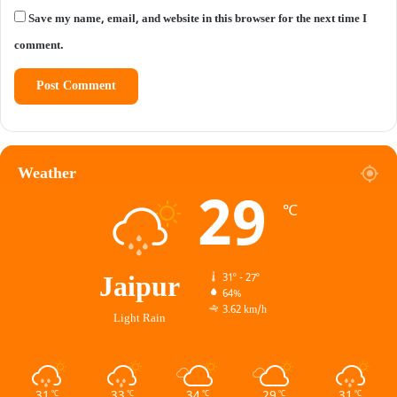
Save my name, email, and website in this browser for the next time I
comment.
Weather
29
℃
Jaipur
31º - 27º
64%
3.62 km/h
Light Rain
31
33
34
29
31
℃
℃
℃
℃
℃