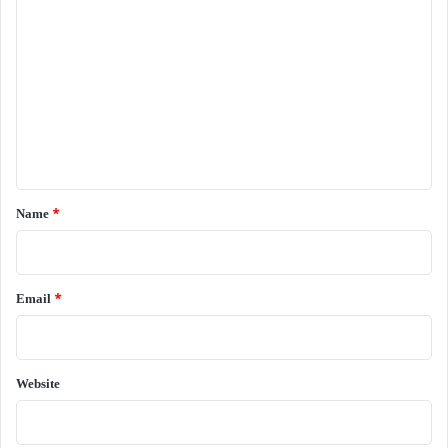
o
m
m
e
n
t
*
Name
*
Email
*
Website