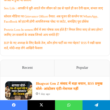
अगस्त में हुआ था कोरोना
Sex Life : आपकी ये बुरी आदतें याैन जीवन को उम्र से पहले ही कर देंगी खत्म, संभल जाएं
सोशल मीडिया पर Grievance Officer तैनात: अब यूजर की कंप्लेन पर WhatsApp‚
FaceBook को हटानी होगी आपत्तिजनक पोस्ट या कंटेंट‚ समझिए पूरा प्रॉसेस
Protein Loss In semen:वीर्य में क्या पोषक तत्व होते हैं? निगल लिया जाए तो क्या होगा?
जानिए उन सवालों के जवाब जिनसे आप शर्माते हैं?
BJP के नए अध्यक्ष के लिए बैठकें तेज, कौन होगा पार्टी का नया चेहरा? RSS ने रखी खास
शर्त, मोदी-शाह लेंगे आखिरी फैसला
Recent
Popular
Bhagwat Gen Z संवाद में बड़ा बयान, RSS प्रमुख
बोले- आंदोलन एंटी-नेशनल नहीं
1 day ago
सावन में जलाभिषेक ही नहीं, इन कथाओं से समझें