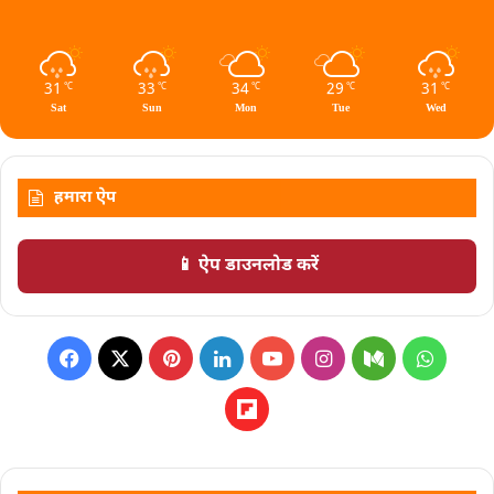
31
33
34
29
31
℃
℃
℃
℃
℃
Sat
Sun
Mon
Tue
Wed
हमारा ऐप
📱 ऐप डाउनलोड करें