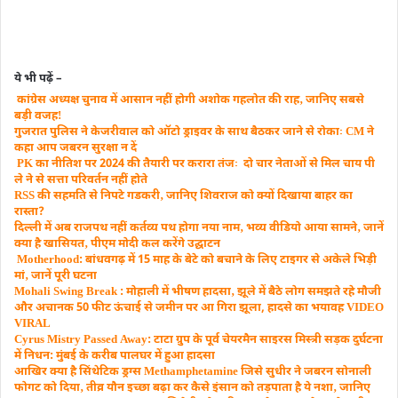
ये भी पढ़ें –
कांग्रेस अध्यक्ष चुनाव में आसान नहीं होगी अशाेक गहलोत की राह‚ जानिए सबसे
बड़ी वजहǃ
गुजरात पुलिस ने केजरीवाल को ऑटो ड्राइवर के साथ बैठकर जाने से रोकाः CM ने
कहा आप जबरन सुरक्षा न दें
PK का नीतिश पर 2024 की तैयारी पर करारा तंजः दो चार नेताओं से मिल चाय पी
ले ने से सत्ता परिवर्तन नहीं होते
RSS की सहमति से निपटे गडकरी‚ जानिए शिवराज को क्यों दिखाया बाहर का
रास्ता?
दिल्ली में अब राजपथ नहीं कर्तव्य पथ होगा नया नाम‚ भव्य वीडियो आया सामने‚ जानें
क्या है खासियत‚ पीएम मोदी कल करेंगे उद्घाटन
Motherhood: बांधवगढ़ में 15 माह के बेटे को बचाने के लिए टाइगर से अकेले भिड़ी
मां‚ जानें पूरी घटना
Mohali Swing Break : मोहाली में भीषण हादसा‚ झूले में बैठे लोग समझते रहे मौजी
और अचानक 50 फीट ऊंचाई से जमीन पर आ गिरा झूला, हादसे का भयावह VIDEO
VIRAL
Cyrus Mistry Passed Away: टाटा ग्रुप के पूर्व चेयरमैन साइरस मिस्त्री सड़क दुर्घटना
में निधन: मुंबई के करीब पालघर में हुआ हादसा
आखिर क्या है सिंथेटिक ड्रग्स Methamphetamine जिसे सुधीर ने जबरन सोनाली
फोगट को दिया‚ तीव्र यौन इच्छा बढ़ा कर कैसे इंसान को तड़पाता है ये नशा‚ जानिए