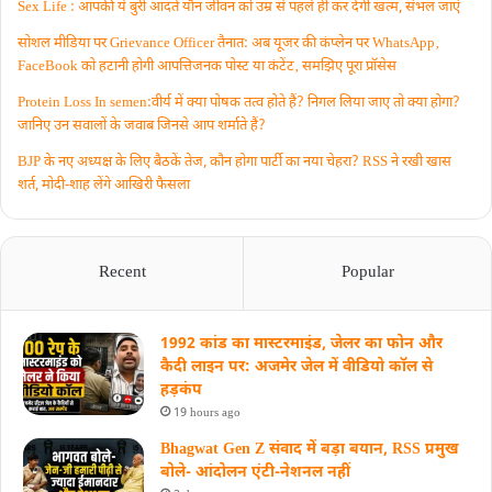
Sex Life : आपकी ये बुरी आदतें याैन जीवन को उम्र से पहले ही कर देंगी खत्म, संभल जाएं
सोशल मीडिया पर Grievance Officer तैनात: अब यूजर की कंप्लेन पर WhatsApp‚
FaceBook को हटानी होगी आपत्तिजनक पोस्ट या कंटेंट‚ समझिए पूरा प्रॉसेस
Protein Loss In semen:वीर्य में क्या पोषक तत्व होते हैं? निगल लिया जाए तो क्या होगा?
जानिए उन सवालों के जवाब जिनसे आप शर्माते हैं?
BJP के नए अध्यक्ष के लिए बैठकें तेज, कौन होगा पार्टी का नया चेहरा? RSS ने रखी खास
शर्त, मोदी-शाह लेंगे आखिरी फैसला
Recent
Popular
1992 कांड का मास्टरमाइंड, जेलर का फोन और
कैदी लाइन पर: अजमेर जेल में वीडियो कॉल से
हड़कंप
19 hours ago
Bhagwat Gen Z संवाद में बड़ा बयान, RSS प्रमुख
बोले- आंदोलन एंटी-नेशनल नहीं