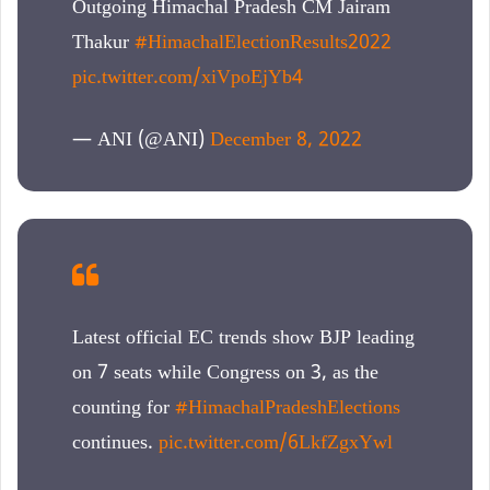
Outgoing Himachal Pradesh CM Jairam
Thakur
#HimachalElectionResults2022
pic.twitter.com/xiVpoEjYb4
— ANI (@ANI)
December 8, 2022
Latest official EC trends show BJP leading
on 7 seats while Congress on 3, as the
counting for
#HimachalPradeshElections
continues.
pic.twitter.com/6LkfZgxYwl