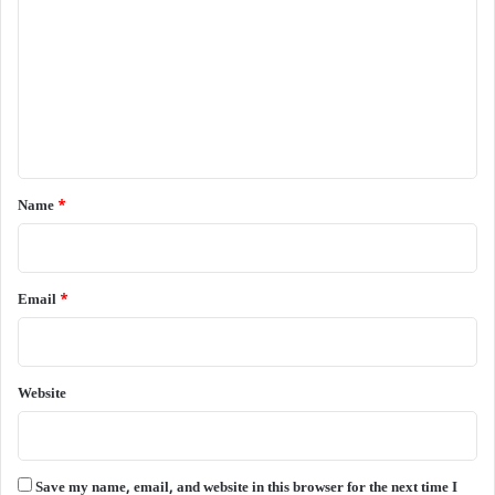
o
m
m
e
n
t
*
Name
*
Email
*
Website
Save my name, email, and website in this browser for the next time I