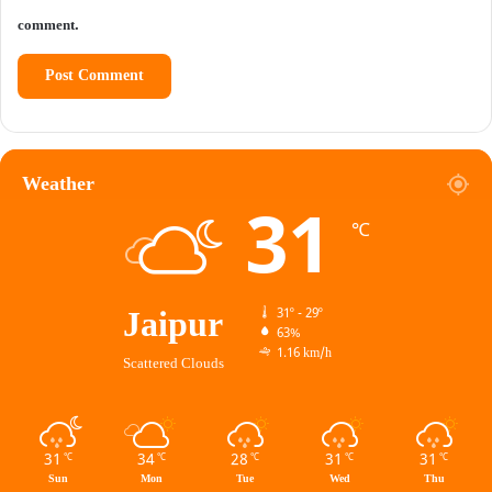
comment.
Weather
31
℃
Jaipur
31º - 29º
63%
1.16 km/h
Scattered Clouds
31
34
28
31
31
℃
℃
℃
℃
℃
Sun
Mon
Tue
Wed
Thu