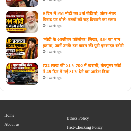
9 दिन में PM मोदी का 5वां वीडियो, जंतर-मंतर
विवाद पर बोले- बच्चों को राह दिखाने का समय
1 week ago
‘मोदी के आजीवन फॉलोवर’ लिखा, BJP का नाम
हटाया, जानें उनके इस कदम की पूरी इनसाइड स्‍टोरी
1 week ago
₹22 लाख की XUV 700 में खराबी, कंज्यूमर कोर्ट
ने 45 दिन में नई SUV देने का आदेश दिया
1 week ago
Home
Ethics Policy
About us
Fact-Checking Policy