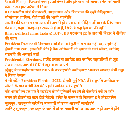
Sonali Phogat Passed Away: अभिनेत्री और हरियाणा से भाजपा नेता सोनाली
फोगाट का हार्ट अटैक से निधन
BJP संसदीय बोर्ड से गडकरी‚ शाहनवाज और शिवराज की छुट्टीःयेदियुरप्पा,
सोनोवाल शामिल‚ ये है पार्टी की भावी रणनीति
जालौर की घटना पर पायलट की अपनी ही सरकार से पीड़ित परिवार के लिए न्याय
की मांग‚ कहा- ‘क्राइम हर राज्य में होता है, सिर्फ ये कह देना काफी नहीं’
Bihar political crisis Update: BJP-JDU गठबंधन टूट के बाद भी बिहार में नीतीश
की बहार
President Draupadi Murmu : शक्षिका को पुटी नाम पसंद नहीं था‚ उन्होंने ही
द्रौपदी नाम रखा‚ इकलौती बेटी हैं बैंक अधिकारी तो दामाद में रग्बी प्लेयर‚ जानिए
राष्ट्रपति की अनछुई बातें
Presidential Elections: राजेंद्र प्रसाद से कोविंद तक जानिए राष्ट्रपतियों से जुड़े
रोचक तथ्य, आपकी GK में खूब काम आएंगे
झुंझुनूं के जगदीप धनखड़ NDA के उपराष्ट्रपति उम्मीदवार: भाजपा अध्यक्ष जेपी नड्डा
ने किया ऐलान
ये भी पढ़ें – President Election 2022: द्रौपदी मुर्मू NDA की राष्ट्रपति उम्मीदवार-
जीतने के बाद बनेंगी देश की पहली आदिवासी राष्ट्रपति
यदि भारत में हर एक माह में स्टार्टअप कंपनी यूनिकॉर्न बन रही तो नौकरियां क्यों जा रहीं?
सावन की डोकरी की खत्म होती जिंदगी, बारिश के मौसम में ही निकलता है ये कीड़ा
जानिए
सुपरमून ‚ ब्लडमून के बारे में वो जानकारी जो शायद आप नहीं जानते होंगे
जानिए सुपरमून ‚ ब्लडमून के बारे में वो जानकारी जो शायद आप नहीं जानते होंगे