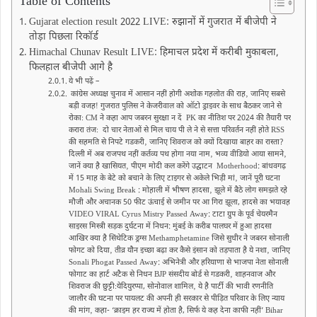
Table of Contents
Gujarat election result 2022 LIVE: रुझानों में गुजरात में बीजेपी ने
तोड़ा पिछला रिकॉर्ड
Himachal Chunav Result LIVE: हिमाचल प्रदेश में करीबी मुकाबला,
फिलहाल बीजेपी आगे है
ये भी पढ़ें –
कांग्रेस अध्यक्ष चुनाव में आसान नहीं होगी अशाेक गहलोत की राह‚ जानिए सबसे
बड़ी वजहǃ गुजरात पुलिस ने केजरीवाल को ऑटो ड्राइवर के साथ बैठकर जाने से
रोकाः CM ने कहा आप जबरन सुरक्षा न दें PK का नीतिश पर 2024 की तैयारी पर
करारा तंजः दो चार नेताओं से मिल चाय पी ले ने से सत्ता परिवर्तन नहीं होते RSS
की सहमति से निपटे गडकरी‚ जानिए शिवराज को क्यों दिखाया बाहर का रास्ता?
दिल्ली में अब राजपथ नहीं कर्तव्य पथ होगा नया नाम‚ भव्य वीडियो आया सामने‚
जानें क्या है खासियत‚ पीएम मोदी कल करेंगे उद्घाटन Motherhood: बांधवगढ़
में 15 माह के बेटे को बचाने के लिए टाइगर से अकेले भिड़ी मां‚ जानें पूरी घटना
Mohali Swing Break : मोहाली में भीषण हादसा‚ झूले में बैठे लोग समझते रहे
मौजी और अचानक 50 फीट ऊंचाई से जमीन पर आ गिरा झूला, हादसे का भयावह
VIDEO VIRAL Cyrus Mistry Passed Away: टाटा ग्रुप के पूर्व चेयरमैन
साइरस मिस्त्री सड़क दुर्घटना में निधन: मुंबई के करीब पालघर में हुआ हादसा
आखिर क्या है सिंथेटिक ड्रग्स Methamphetamine जिसे सुधीर ने जबरन सोनाली
फोगट को दिया‚ तीव्र यौन इच्छा बढ़ा कर कैसे इंसान को तड़पाता है ये नशा‚ जानिए
Sonali Phogat Passed Away: अभिनेत्री और हरियाणा से भाजपा नेता सोनाली
फोगाट का हार्ट अटैक से निधन BJP संसदीय बोर्ड से गडकरी‚ शाहनवाज और
शिवराज की छुट्टीःयेदियुरप्पा, सोनोवाल शामिल‚ ये है पार्टी की भावी रणनीति
जालौर की घटना पर पायलट की अपनी ही सरकार से पीड़ित परिवार के लिए न्याय
की मांग‚ कहा- ‘क्राइम हर राज्य में होता है, सिर्फ ये कह देना काफी नहीं’ Bihar