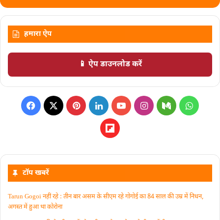
हमारा ऐप
📱 ऐप डाउनलोड करें
टॉप खबरें
Tarun Gogoi नहीं रहे : तीन बार असम के सीएम रहे गोगोई का 84 साल की उम्र में निधन,
अगस्त में हुआ था कोरोना