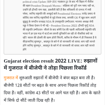
political crisis Update: BJP-JDU गठबंधन टूट के बाद भी बिहार में नीतीश
की बहार President Draupadi Murmu : शक्षिका को पुटी नाम पसंद नहीं था‚
उन्होंने ही द्रौपदी नाम रखा‚ इकलौती बेटी हैं बैंक अधिकारी तो दामाद में रग्बी
प्लेयर‚ जानिए राष्ट्रपति की अनछुई बातें Presidential Elections: राजेंद्र प्रसाद से
कोविंद तक जानिए राष्ट्रपतियों से जुड़े रोचक तथ्य, आपकी GK में खूब काम आएंगे
झुंझुनूं के जगदीप धनखड़ NDA के उपराष्ट्रपति उम्मीदवार: भाजपा अध्यक्ष जेपी
नड्डा ने किया ऐलान ये भी पढ़ें – President Election 2022: द्रौपदी मुर्मू NDA
की राष्ट्रपति उम्मीदवार- जीतने के बाद बनेंगी देश की पहली आदिवासी राष्ट्रपति यदि
भारत में हर एक माह में स्टार्टअप कंपनी यूनिकॉर्न बन रही तो नौकरियां क्यों जा
रहीं? सावन की डोकरी की खत्म होती जिंदगी, बारिश के मौसम में ही निकलता है ये
कीड़ाजानिए सुपरमून ‚ ब्लडमून के बारे में वो जानकारी जो शायद आप नहीं जानते
होंगे जानिए सुपरमून ‚ ब्लडमून के बारे में वो जानकारी जो शायद आप नहीं जानते
होंगे
Gujarat election result 2022 LIVE: रुझानों
में गुजरात में बीजेपी ने तोड़ा पिछला रिकॉर्ड
गुजरात में
शुरुआती रुझानों में बीजेपी ने बंपर बढ़त बना ली है।
बीजेपी 128 सीटों पर बढ़त के साथ अपना पिछला रिकॉर्ड तोड़
दिया है। वहीं, कांग्रेस 43 सीटों पर आगे चल रही है। आप के खाते
में सिर्फ दो सीटें जाती दिख रही है।