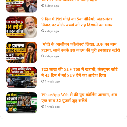
पर CJP और विशेषज्ञों ने उठाई बहस
6 days ago
9 दिन में PM मोदी का 5वां वीडियो, जंतर-मंतर
विवाद पर बोले- बच्चों को राह दिखाने का समय
7 days ago
‘मोदी के आजीवन फॉलोवर’ लिखा, BJP का नाम
हटाया, जानें उनके इस कदम की पूरी इनसाइड स्‍टोरी
7 days ago
₹22 लाख की XUV 700 में खराबी, कंज्यूमर कोर्ट
ने 45 दिन में नई SUV देने का आदेश दिया
1 week ago
WhatsApp Web से फ्री ग्रुप कॉलिंग आसान, अब
एक साथ 32 यूजर्स जुड़ सकेंगे
1 week ago