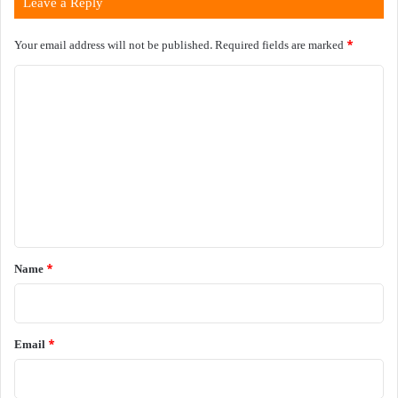
Leave a Reply
Your email address will not be published.
Required fields are marked
*
C
o
m
m
e
n
t
*
Name
*
Email
*