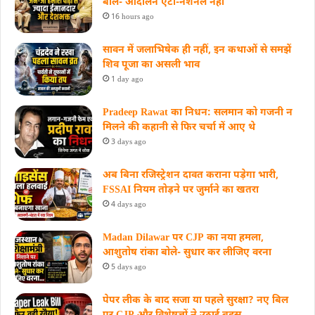
बोले- आंदोलन एंटी-नेशनल नहीं
16 hours ago
सावन में जलाभिषेक ही नहीं, इन कथाओं से समझें
शिव पूजा का असली भाव
1 day ago
Pradeep Rawat का निधन: सलमान को गजनी न
मिलने की कहानी से फिर चर्चा में आए थे
3 days ago
अब बिना रजिस्ट्रेशन दावत कराना पड़ेगा भारी,
FSSAI नियम तोड़ने पर जुर्माने का खतरा
4 days ago
Madan Dilawar पर CJP का नया हमला,
आशुतोष रांका बोले- सुधार कर लीजिए वरना
5 days ago
पेपर लीक के बाद सजा या पहले सुरक्षा? नए बिल