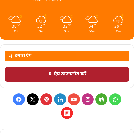
Scattered Clouds
30
32
32
34
28
℃
℃
℃
℃
℃
Fri
Sat
Sun
Mon
Tue
हमारा ऐप
📱 ऐप डाउनलोड करें