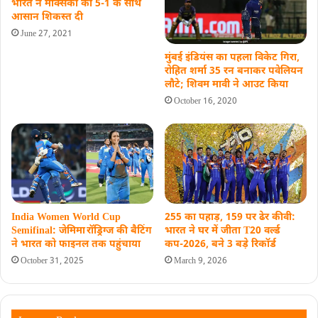
भारत ने मेक्सिको को 5-1 के साथ
आसान शिकस्त दी
June 27, 2021
मुंबई इंडियंस का पहला विकेट गिरा,
रोहित शर्मा 35 रन बनाकर पवेलियन
लौटे; शिवम मावी ने आउट किया
October 16, 2020
India Women World Cup
255 का पहाड़, 159 पर ढेर कीवी:
Semifinal: जेमिमा रॉड्रिग्ज की बैटिंग
भारत ने घर में जीता T20 वर्ल्ड
ने भारत को फाइनल तक पहुंचाया
कप-2026, बने 3 बड़े रिकॉर्ड
October 31, 2025
March 9, 2026