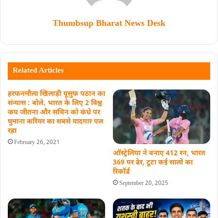
Thumbsup Bharat News Desk
Related Articles
हरफनमौला खिलाड़ी यूसुफ पठान का
संन्यास : बोले‚ भारत के लिए 2 विश्व
कप जीतना और सचिन को कंधे पर
घुमाना करियर का सबसे यादगार पल
रहा
February 26, 2021
ऑस्ट्रेलिया ने बनाए 412 रन, भारत
369 पर ढेर, टूटा कई सालों का
रिकॉर्ड
September 20, 2025