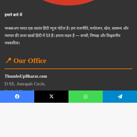
हमारे बारे में
थम्बसअप भारत एक स्वतंत्र हिंदी न्यूज पोर्टल है। हम राजनीति, मनोरंजन, खेल, स्वास्थ्य और
व्यापार की ताजा खबरें हिंदी में देते हैं। हमारा लक्ष्य है — सच्ची, निष्पक्ष और विश्वसनीय
पत्रकारिता।
📍 Our Office
ThumbsUpBharat.com
D-55, Amrapali Circle,
Vaishali Nagar, Jaipur
Rajasthan - 302021
📧
contact@thumbsupbharat.com
Monday – Saturday | 10:00 AM – 6:00 PM