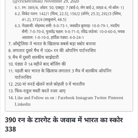
(@cricketcomau) November 29, 2020
रन: 389/4, ओवर: 50, एक्स्ट्रा: 7 (बाई-0, लेग बाई-2, वाइड-4, नो-बॉल- 1)
विकेट पतन: 142/1 (फिंच, 22.5), 156/2 (वॉर्नर, 25.3), 292/3 (स्मिथ,
41.2), 372/4 (लाबुशाने, 48.5)
गेंदबाजी: मोहम्मद शमी: 9-0-73-1, जसप्रीत बुमराह: 10-0-79-1, नवदीप
सैनी: 7-0-70-0, युजवेंद्र चहल: 9-0-71-0, रविंद्र जडेजा: 10-0-60-0, मयंक
अग्रवाल: 1-0-10-0, हार्दिक पंड्या: 4-0-24-1
ऑस्ट्रेलिया ने भारत के खिलाफ सबसे बड़ा स्कोर बनाया
लगातार दूसरे मैच में 100+ रन की ओपनिंग पार्टनरशिप
मैच में दूसरी शतकीय साझेदारी
पंड्या ने 14 महीने बाद बॉलिंग की
पहली बार भारत के खिलाफ लगातार 3 मैच में शतकीय ओपनिंग
पार्टनरशिप
250 वां वनडे खेलने वाले कोहली 9 वें भारतीय
फिंच-राहुल मस्ती करते नजर आए
Like and Follow us on : Facebook Instagram Twitter Pinterest
Linkedin
390 रन के टारगेट के जवाब में भारत का स्कोर
338