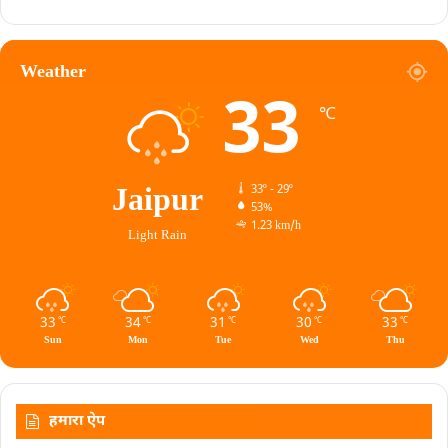
Weather
33
℃
Jaipur
33º - 29º
53%
1.23 km/h
Light Rain
33
34
31
30
33
℃
℃
℃
℃
℃
Sun
Mon
Tue
Wed
Thu
हमारा ऐप