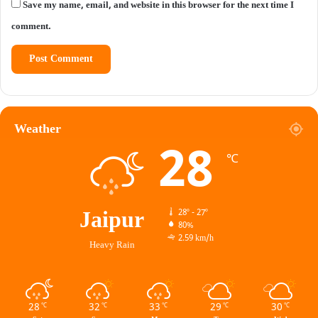
Save my name, email, and website in this browser for the next time I
comment.
Weather
28
℃
Jaipur
28º - 27º
80%
2.59 km/h
Heavy Rain
28
32
33
29
30
℃
℃
℃
℃
℃