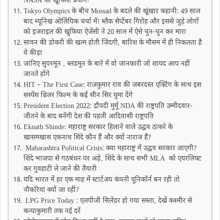
NASA का खूफिया प्रयोगǃ
Tokyo Olympics के बीच Mossad के बदले की खूंखार कहानी: 49 साल
बाद म्यूनिख ओलिंपिक चर्चा में! ब्लैक सेप्टेंबर गिरोह और इससे जुड़े लोगों
को इजराइल की खुफिया ऐजेंसी ने 20 साल में ऐसे चुन-चुन कर मारा
सावन की डोकरी की खत्म होती जिंदगी, बारिश के मौसम में ही निकलता है
ये कीड़ा
जानिए सुपरमून ‚ ब्लडमून के बारे में वो जानकारी जो शायद आप नहीं
जानते होंगे
HIT – The First Case: राजकुमार राव की जबरदस्त एक्टिंग के साथ इस
सस्पेंस थ्रिलर फिल्म के कई सीन सिर घुमा देंगे
President Election 2022: द्रौपदी मुर्मू NDA की राष्ट्रपति उम्मीदवार-
जीतने के बाद बनेंगी देश की पहली आदिवासी राष्ट्रपति
Eknath Shinde: महाराष्ट्र सरकार हिलाने वाले उद्धव ठाकरे के
खासमखास एकनाथ शिंदे कौन हैं और क्यों नाराज हैं?
Maharashtra Political Crisis: क्या महाराष्ट्र में उद्धव सरकार जाएगी?
शिंदे भाजपा से गठबंधन पर अड़े‚ शिंदे के साथ सभी MLA को एयरलिफ्ट
कर गुवहाटी ले जाने की तैयारी
यदि भारत में हर एक माह में स्टार्टअप कंपनी यूनिकॉर्न बन रही तो
नौकरियां क्यों जा रहीं?
LPG Price Today : एलपीजी सिलेंडर हो गया सस्ता, देखें कश्मीर से
कन्याकुमारी तक नई दरें