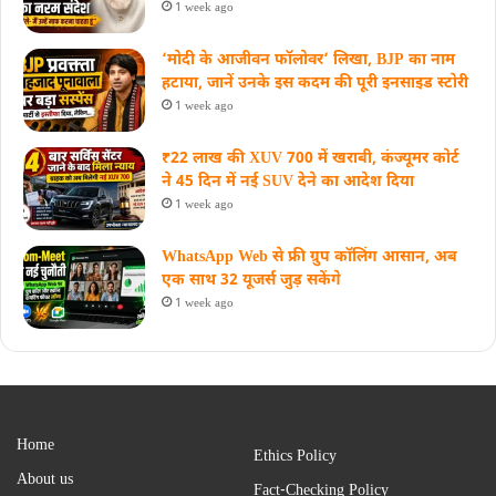
1 week ago
‘मोदी के आजीवन फॉलोवर’ लिखा, BJP का नाम
हटाया, जानें उनके इस कदम की पूरी इनसाइड स्‍टोरी
1 week ago
₹22 लाख की XUV 700 में खराबी, कंज्यूमर कोर्ट
ने 45 दिन में नई SUV देने का आदेश दिया
1 week ago
WhatsApp Web से फ्री ग्रुप कॉलिंग आसान, अब
एक साथ 32 यूजर्स जुड़ सकेंगे
1 week ago
Home
Ethics Policy
About us
Fact-Checking Policy