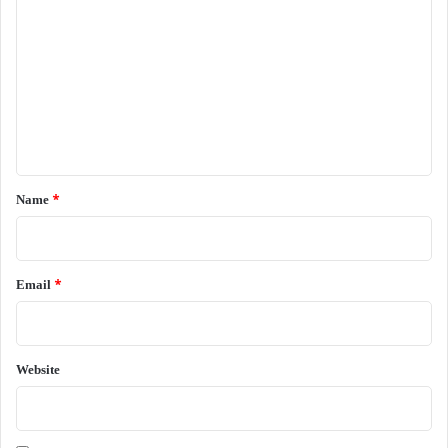
o
m
m
e
n
t
*
Name
*
Email
*
Website