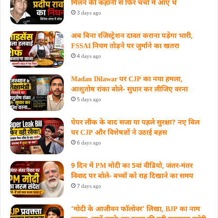
मिलने की कहानी से फिर चर्चा में आए थे
3 days ago
अब बिना रजिस्ट्रेशन दावत कराना पड़ेगा भारी,
FSSAI नियम तोड़ने पर जुर्माने का खतरा
4 days ago
Madan Dilawar पर CJP का नया हमला,
आशुतोष रांका बोले- सुधार कर लीजिए वरना
5 days ago
पेपर लीक के बाद सजा या पहले सुरक्षा? नए बिल
पर CJP और विशेषज्ञों ने उठाई बहस
6 days ago
9 दिन में PM मोदी का 5वां वीडियो, जंतर-मंतर
विवाद पर बोले- बच्चों को राह दिखाने का समय
7 days ago
‘मोदी के आजीवन फॉलोवर’ लिखा, BJP का नाम