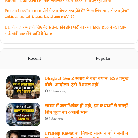
FaceBook को हटानी होगी आपत्तिजनक पोस्ट या कंटेंट‚ समझिए पूरा प्रॉसेस
Protein Loss In semen:वीर्य में क्या पोषक तत्व होते हैं? निगल लिया जाए तो क्या होगा?
जानिए उन सवालों के जवाब जिनसे आप शर्माते हैं?
BJP के नए अध्यक्ष के लिए बैठकें तेज, कौन होगा पार्टी का नया चेहरा? RSS ने रखी खास
शर्त, मोदी-शाह लेंगे आखिरी फैसला
Recent
Popular
Bhagwat Gen Z संवाद में बड़ा बयान, RSS प्रमुख
बोले- आंदोलन एंटी-नेशनल नहीं
19 hours ago
सावन में जलाभिषेक ही नहीं, इन कथाओं से समझें
शिव पूजा का असली भाव
1 day ago
Pradeep Rawat का निधन: सलमान को गजनी न