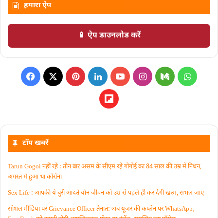
हमारा ऐप
📱 ऐप डाउनलोड करें
टॉप खबरें
Tarun Gogoi नहीं रहे : तीन बार असम के सीएम रहे गोगोई का 84 साल की उम्र में निधन,
अगस्त में हुआ था कोरोना
Sex Life : आपकी ये बुरी आदतें याैन जीवन को उम्र से पहले ही कर देंगी खत्म, संभल जाएं
सोशल मीडिया पर Grievance Officer तैनात: अब यूजर की कंप्लेन पर WhatsApp‚