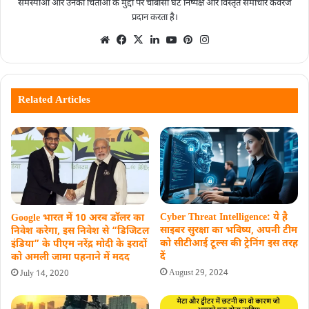
समस्याओं और उनकी चिंताओं के मुद्दों पर चौबीसों घंटे निष्पक्ष और विस्तृत समाचार कवरेज
प्रदान करता है।
Related Articles
Cyber ​​Threat Intelligence: ये है
Google भारत में 10 अरब डॉलर का
साइबर सुरक्षा का भविष्य, अपनी टीम
निवेश करेगा, इस निवेश से “डिजिटल
को सीटीआई टूल्स की ट्रेनिंग इस तरह
इंडिया” के पीएम नरेंद्र मोदी के इरादों
दें
को अमली जामा पहनाने में मदद
August 29, 2024
July 14, 2020