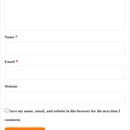
m
e
n
t
*
Name
*
Email
*
Website
Save my name, email, and website in this browser for the next time I
comment.