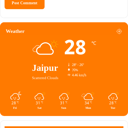
Weather
28
℃
Jaipur
28º - 26º
70%
4.46 km/h
Scattered Clouds
28
31
31
34
28
℃
℃
℃
℃
℃
Fri
Sat
Sun
Mon
Tue