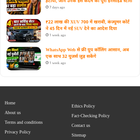
हटाया, जानें उनके इस कदम की पूरी इनसाइड स्‍टोरी
7 days ago
₹22 लाख की XUV 700 में खराबी, कंज्यूमर कोर्ट
ने 45 दिन में नई SUV देने का आदेश दिया
1 week ago
WhatsApp Web से फ्री ग्रुप कॉलिंग आसान, अब
एक साथ 32 यूजर्स जुड़ सकेंगे
1 week ago
Home
Ethics Policy
About us
Fact-Checking Policy
Terms and conditions
Contact us
Privacy Policy
Sitemap