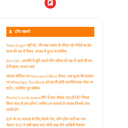
टॉप खबरें
Tarun Gogoi नहीं रहे : तीन बार असम के सीएम रहे गोगोई का 84
साल की उम्र में निधन, अगस्त में हुआ था कोरोना
Sex Life : आपकी ये बुरी आदतें याैन जीवन को उम्र से पहले ही कर
देंगी खत्म, संभल जाएं
सोशल मीडिया पर Grievance Officer तैनात: अब यूजर की कंप्लेन
पर WhatsApp‚ FaceBook को हटानी होगी आपत्तिजनक पोस्ट या
कंटेंट‚ समझिए पूरा प्रॉसेस
Protein Loss In semen:वीर्य में क्या पोषक तत्व होते हैं? निगल
लिया जाए तो क्या होगा? जानिए उन सवालों के जवाब जिनसे आप
शर्माते हैं?
BJP के नए अध्यक्ष के लिए बैठकें तेज, कौन होगा पार्टी का नया
चेहरा? RSS ने रखी खास शर्त, मोदी-शाह लेंगे आखिरी फैसला