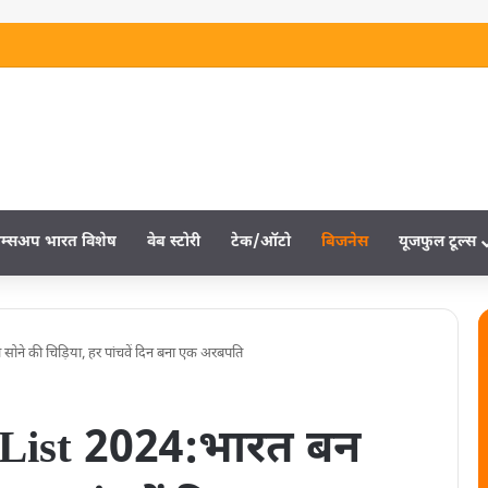
म्‍सअप भारत विशेष
वेब स्‍टोरी
टेक/ऑटो
बिजनेस
यूजफुल टूल्‍स
ोने की चिड़िया, हर पांचवें दिन बना एक अरबपति
 List 2024:भारत बन