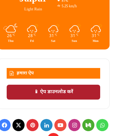
81%
5.25 km/h
Light Rain
26
28
31
31
31
℃
℃
℃
℃
℃
Thu
Fri
Sat
Sun
Mon
हमारा ऐप
📱 ऐप डाउनलोड करें