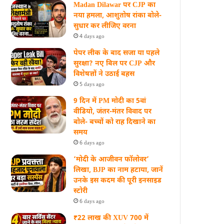
Madan Dilawar पर CJP का
नया हमला, आशुतोष रांका बोले-
सुधार कर लीजिए वरना
4 days ago
पेपर लीक के बाद सजा या पहले
सुरक्षा? नए बिल पर CJP और
विशेषज्ञों ने उठाई बहस
5 days ago
9 दिन में PM मोदी का 5वां
वीडियो, जंतर-मंतर विवाद पर
बोले- बच्चों को राह दिखाने का
समय
6 days ago
‘मोदी के आजीवन फॉलोवर’
लिखा, BJP का नाम हटाया, जानें
उनके इस कदम की पूरी इनसाइड
स्‍टोरी
6 days ago
₹22 लाख की XUV 700 में