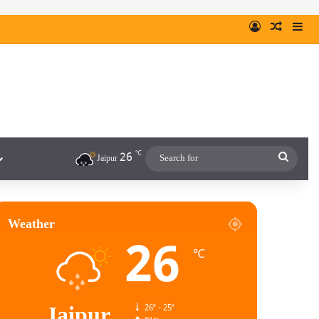
℃
26
Jaipur
Weather
26
℃
Jaipur
26º - 25º