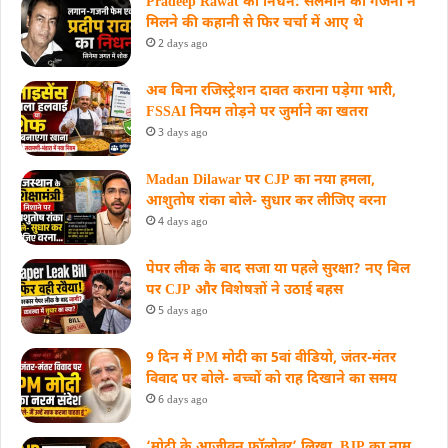
Pradeep Rawat का निधन: सलमान को गजनी न
मिलने की कहानी से फिर चर्चा में आए थे
2 days ago
अब बिना रजिस्ट्रेशन दावत कराना पड़ेगा भारी,
FSSAI नियम तोड़ने पर जुर्माने का खतरा
3 days ago
Madan Dilawar पर CJP का नया हमला,
आशुतोष रांका बोले- सुधार कर लीजिए वरना
4 days ago
पेपर लीक के बाद सजा या पहले सुरक्षा? नए बिल
पर CJP और विशेषज्ञों ने उठाई बहस
5 days ago
9 दिन में PM मोदी का 5वां वीडियो, जंतर-मंतर
विवाद पर बोले- बच्चों को राह दिखाने का समय
6 days ago
‘मोदी के आजीवन फॉलोवर’ लिखा, BJP का नाम