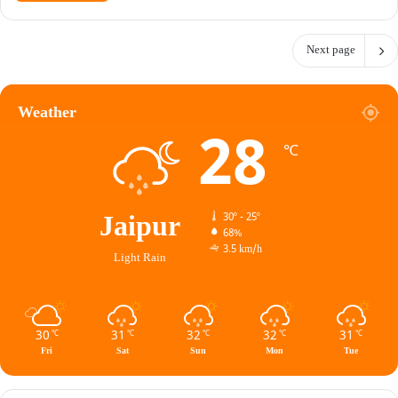
Next page
Weather
28
℃
Jaipur
30º - 25º
68%
3.5 km/h
Light Rain
30
31
32
32
31
℃
℃
℃
℃
℃
Fri
Sat
Sun
Mon
Tue