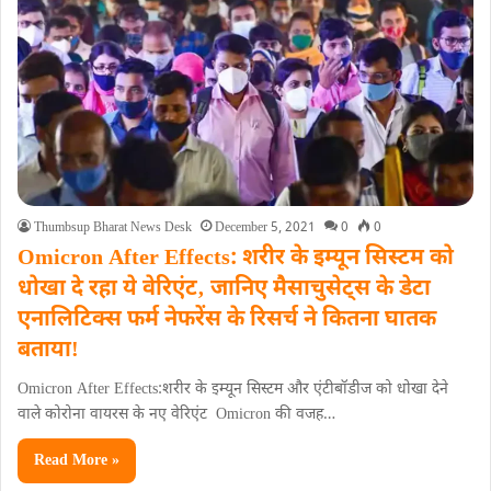
Thumbsup Bharat News Desk
December 5, 2021
0
0
Omicron After Effects: शरीर के इम्यून सिस्टम को
धोखा दे रहा ये वेरिएंट‚ जानिए मैसाचुसेट्स के डेटा
एनालिटिक्स फर्म नेफरेंस के रिसर्च ने कितना घातक
बतायाǃ
Omicron After Effects:शरीर के इम्यून सिस्टम और एंटीबॉडीज को धोखा देने
वाले कोरोना वायरस के नए वेरिएंट Omicron की वजह…
Read More »