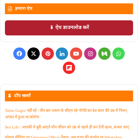
हमारा ऐप
📱 ऐप डाउनलोड करें
टॉप खबरें
Tarun Gogoi नहीं रहे : तीन बार असम के सीएम रहे गोगोई का 84 साल की उम्र में निधन,
अगस्त में हुआ था कोरोना
Sex Life : आपकी ये बुरी आदतें याैन जीवन को उम्र से पहले ही कर देंगी खत्म, संभल जाएं
सोशल मीडिया पर Grievance Officer तैनात: अब यूजर की कंप्लेन पर WhatsApp‚