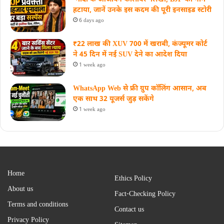
हटाया, जानें उनके इस कदम की पूरी इनसाइड स्‍टोरी
6 days ago
₹22 लाख की XUV 700 में खराबी, कंज्यूमर कोर्ट
ने 45 दिन में नई SUV देने का आदेश दिया
1 week ago
WhatsApp Web से फ्री ग्रुप कॉलिंग आसान, अब
एक साथ 32 यूजर्स जुड़ सकेंगे
1 week ago
Home
Ethics Policy
About us
Fact-Checking Policy
Terms and conditions
Contact us
Privacy Policy