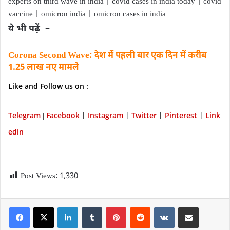
experts on third wave in india | covid cases in india today | covid
vaccine | omicron india | omicron cases in india
ये भी पढ़ें –
Corona Second Wave: देश में पहली बार एक दिन में करीब
1.25 लाख नए मामले
Like and Follow us on :
Telegram
Facebook
Instagram
Twitter
P
interest
Link
|
|
|
|
|
edin
Post Views:
1,330