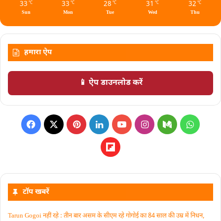
33
33
28
31
32
℃
℃
℃
℃
℃
Sun
Mon
Tue
Wed
Thu
हमारा ऐप
📱 ऐप डाउनलोड करें
टॉप खबरें
Tarun Gogoi नहीं रहे : तीन बार असम के सीएम रहे गोगोई का 84 साल की उम्र में निधन,