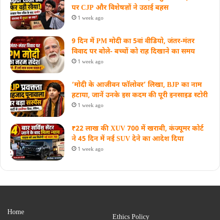
पर CJP और विशेषज्ञों ने उठाई बहस
1 week ago
9 दिन में PM मोदी का 5वां वीडियो, जंतर-मंतर
विवाद पर बोले- बच्चों को राह दिखाने का समय
1 week ago
‘मोदी के आजीवन फॉलोवर’ लिखा, BJP का नाम
हटाया, जानें उनके इस कदम की पूरी इनसाइड स्‍टोरी
1 week ago
₹22 लाख की XUV 700 में खराबी, कंज्यूमर कोर्ट
ने 45 दिन में नई SUV देने का आदेश दिया
1 week ago
Home
Ethics Policy