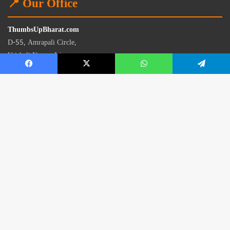
📍 Our Office
ThumbsUpBharat.com
D-55, Amrapali Circle,
Vaishali Nagar, Jaipur
Rajasthan - 302021
📧
contact@thumbsupbharat.com
Monday – Saturday | 10:00 AM – 6:00 PM
© 2026 Thumbsup Bharat News