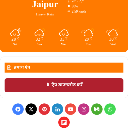
Jaipur
28º - 27º
80%
2.59 km/h
Heavy Rain
28
32
33
29
30
℃
℃
℃
℃
℃
Sat
Sun
Mon
Tue
Wed
हमारा ऐप
📱 ऐप डाउनलोड करें