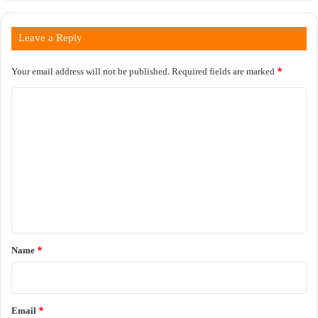
Leave a Reply
Your email address will not be published.
Required fields are marked
*
C
o
m
m
e
n
t
*
Name
*
Email
*