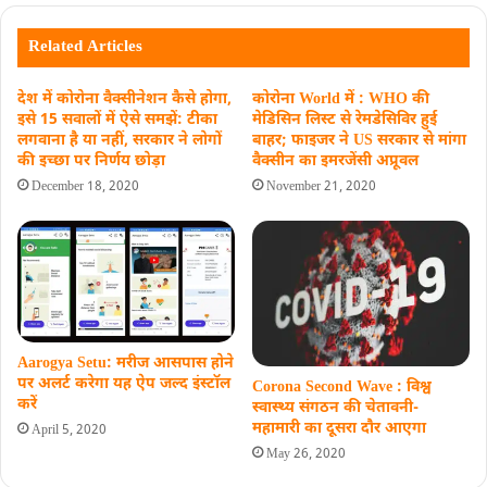
Related Articles
देश में कोरोना वैक्सीनेशन कैसे होगा,
कोरोना World में : WHO की
इसे 15 सवालों में ऐसे समझें: टीका
मेडिसिन लिस्ट से रेमडेसिविर हुई
लगवाना है या नहीं, सरकार ने लोगों
बाहर; फाइजर ने US सरकार से मांगा
की इच्छा पर निर्णय छोड़ा
वैक्सीन का इमरजेंसी अप्रूवल
December 18, 2020
November 21, 2020
Aarogya Setu: मरीज आसपास होने
पर अलर्ट करेगा यह ऐप जल्द इंस्टॉल
Corona Second Wave : विश्व
करें
स्वास्थ्य संगठन की चेतावनी-
महामारी का दूसरा दौर आएगा
April 5, 2020
May 26, 2020