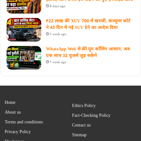
6 days ago
₹22 लाख की XUV 700 में खराबी, कंज्यूमर कोर्ट
ने 45 दिन में नई SUV देने का आदेश दिया
1 week ago
WhatsApp Web से फ्री ग्रुप कॉलिंग आसान, अब
एक साथ 32 यूजर्स जुड़ सकेंगे
1 week ago
Home
Ethics Policy
About us
Fact-Checking Policy
Terms and conditions
Contact us
Privacy Policy
Sitemap