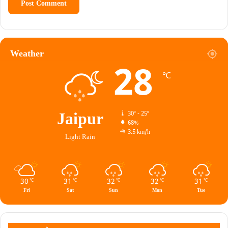
Weather
28
℃
Jaipur
30º - 25º
68%
3.5 km/h
Light Rain
30
31
32
32
31
℃
℃
℃
℃
℃
Fri
Sat
Sun
Mon
Tue