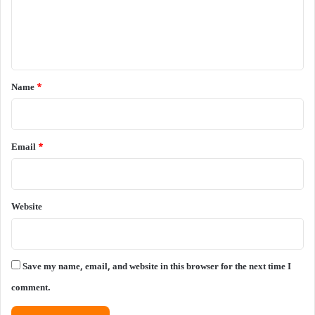
e
n
t
*
Name
*
Email
*
Website
Save my name, email, and website in this browser for the next time I
comment.