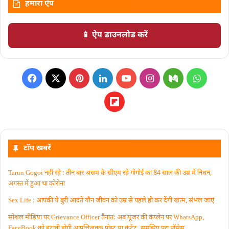
हमारा ऐप
📱 ऐप डाउनलोड करें
टॉप खबरें
Tarun Gogoi नहीं रहे : तीन बार असम के सीएम रहे गोगोई का 84 साल की उम्र में निधन,
अगस्त में हुआ था कोरोना
Sex Life : आपकी ये बुरी आदतें याैन जीवन को उम्र से पहले ही कर देंगी खत्म, संभल जाएं
सोशल मीडिया पर Grievance Officer तैनात: अब यूजर की कंप्लेन पर WhatsApp‚
FaceBook को हटानी होगी आपत्तिजनक पोस्ट या कंटेंट‚ समझिए पूरा प्रॉसेस