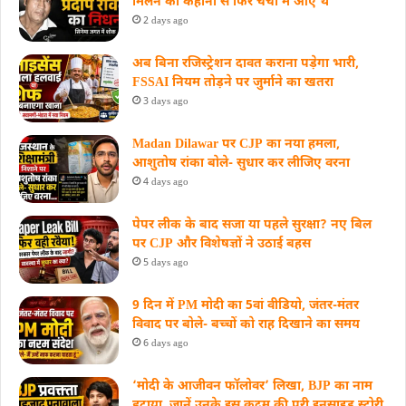
मिलने की कहानी से फिर चर्चा में आए थे
2 days ago
अब बिना रजिस्ट्रेशन दावत कराना पड़ेगा भारी,
FSSAI नियम तोड़ने पर जुर्माने का खतरा
3 days ago
Madan Dilawar पर CJP का नया हमला,
आशुतोष रांका बोले- सुधार कर लीजिए वरना
4 days ago
पेपर लीक के बाद सजा या पहले सुरक्षा? नए बिल
पर CJP और विशेषज्ञों ने उठाई बहस
5 days ago
9 दिन में PM मोदी का 5वां वीडियो, जंतर-मंतर
विवाद पर बोले- बच्चों को राह दिखाने का समय
6 days ago
‘मोदी के आजीवन फॉलोवर’ लिखा, BJP का नाम
हटाया, जानें उनके इस कदम की पूरी इनसाइड स्‍टोरी