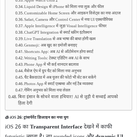
Apple Watch Ultra 2
Liquid Design से iPhone को मिला नया लुक और फील
Customizable Home Screen और आइकन विजेट्स का नया अंदाज
Safari, Camera और Control Center में नया UI एक्सपीरियंस
Apple Intelligence में जुड़ा Visual Intelligence फीचर
ChatGPT Integration से स्मार्ट स्क्रीन इंटरैक्शन
Live Translation से अब भाषा की बाधा होगी खत्म
Genmoji: अब खुद का इमोजी बनाइए
Shortcuts App: अब AI से ऑटोमेशन होगा स्मार्ट
Writing Tools: टेक्स्ट एडिटिंग अब AI के साथ
Phone App में भी कई शानदार बदलाव
मैसेज ऐप में ग्रुप चैट को मिला नया अनुभव
चैट बैकग्राउंड में अब यूजर की फोटो भी सेट कर सकेंगे
Photos App में स्मार्ट एल्बम्स और नई टैब व्यवस्था
गेमिंग अनुभव को मिला नया लेवल
बिना इंसान के सोचने वाला हथियार! AI से जुड़ी ये सच्चाई आपको
हिला देगी
🧊
iOS 26: ट्रांसपेरेंट डिजाइन का नया युग
iOS 26 का
Transparent Interface
देखने में काफी
futuristic लगता है। नए rounded icons और
dynamic UI