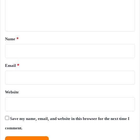
e
n
t
*
Name
*
Email
*
Website
Save my name, email, and website in this browser for the next time I
comment.