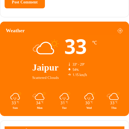
Weather
33
℃
Jaipur
33º - 29º
54%
1.15 km/h
Scattered Clouds
33
34
31
30
33
℃
℃
℃
℃
℃
Sun
Mon
Tue
Wed
Thu