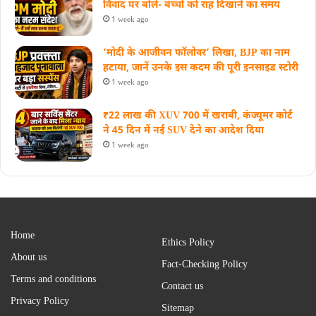
विवाद पर बोले- बच्चों को राह दिखाने का समय
1 week ago
‘मोदी के आजीवन फॉलोवर’ लिखा, BJP का नाम
हटाया, जानें उनके इस कदम की पूरी इनसाइड स्‍टोरी
1 week ago
₹22 लाख की XUV 700 में खराबी, कंज्यूमर कोर्ट
ने 45 दिन में नई SUV देने का आदेश दिया
1 week ago
Home
Ethics Policy
About us
Fact-Checking Policy
Terms and conditions
Contact us
Privacy Policy
Sitemap