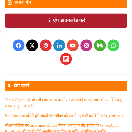
हमारा ऐप
📱 ऐप डाउनलोड करें
टॉप खबरें
Tarun Gogoi नहीं रहे : तीन बार असम के सीएम रहे गोगोई का 84 साल की उम्र में निधन,
अगस्त में हुआ था कोरोना
Sex Life : आपकी ये बुरी आदतें याैन जीवन को उम्र से पहले ही कर देंगी खत्म, संभल जाएं
सोशल मीडिया पर Grievance Officer तैनात: अब यूजर की कंप्लेन पर WhatsApp‚
FaceBook को हटानी होगी आपत्तिजनक पोस्ट या कंटेंट‚ समझिए पूरा प्रॉसेस