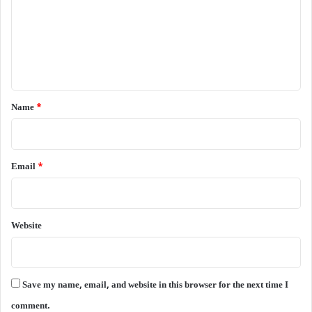
m
e
n
t
*
Name
*
Email
*
Website
Save my name, email, and website in this browser for the next time I
comment.