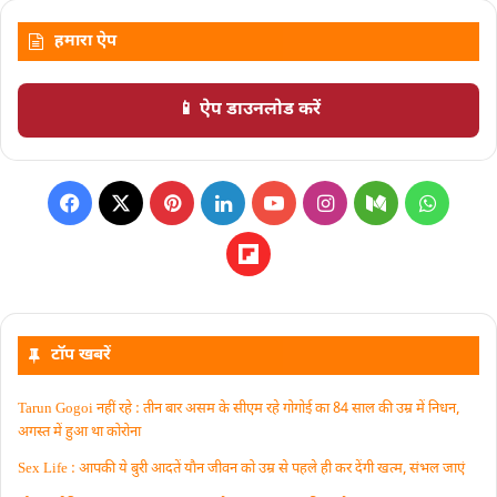
हमारा ऐप
📱 ऐप डाउनलोड करें
टॉप खबरें
Tarun Gogoi नहीं रहे : तीन बार असम के सीएम रहे गोगोई का 84 साल की उम्र में निधन,
अगस्त में हुआ था कोरोना
Sex Life : आपकी ये बुरी आदतें याैन जीवन को उम्र से पहले ही कर देंगी खत्म, संभल जाएं