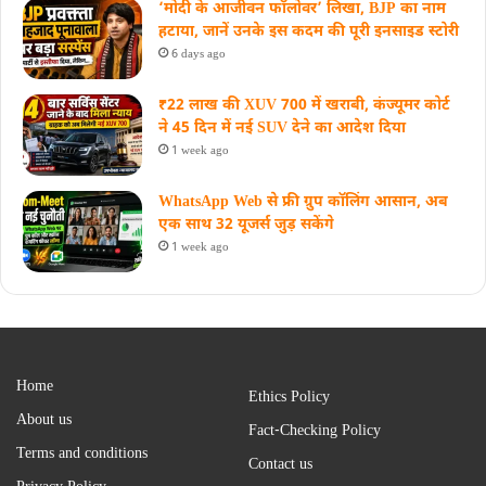
‘मोदी के आजीवन फॉलोवर’ लिखा, BJP का नाम
हटाया, जानें उनके इस कदम की पूरी इनसाइड स्‍टोरी
6 days ago
₹22 लाख की XUV 700 में खराबी, कंज्यूमर कोर्ट
ने 45 दिन में नई SUV देने का आदेश दिया
1 week ago
WhatsApp Web से फ्री ग्रुप कॉलिंग आसान, अब
एक साथ 32 यूजर्स जुड़ सकेंगे
1 week ago
Home
Ethics Policy
About us
Fact-Checking Policy
Terms and conditions
Contact us