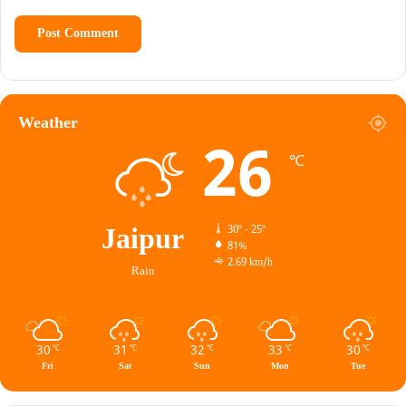
Weather
26
℃
Jaipur
30º - 25º
81%
2.69 km/h
Rain
30
31
32
33
30
℃
℃
℃
℃
℃
Fri
Sat
Sun
Mon
Tue