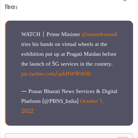
किया।
WATCH | Prime Minister
@narendramodi
tries his hands on virtual wheels at the
exhibition put up at Pragati Maidan before
the launch of 5G services in the country.
pic.twitter.com/zpbHW9OiOU
— Prasar Bharati News Services & Digital
Platform (@PBNS_India)
October 1,
2022