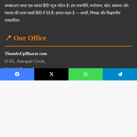
थम्बसअप भारत एक स्वतंत्र हिंदी न्यूज पोर्टल है। हम राजनीति, मनोरंजन, खेल, स्वास्थ्य और
व्यापार की ताजा खबरें हिंदी में देते हैं। हमारा लक्ष्य है — सच्ची, निष्पक्ष और विश्वसनीय
पत्रकारिता।
📍 Our Office
ThumbsUpBharat.com
D-55, Amrapali Circle,
Vaishali Nagar, Jaipur
Rajasthan - 302021
📧
contact@thumbsupbharat.com
Monday – Saturday | 10:00 AM – 6:00 PM
© 2026 Thumbsup Bharat News