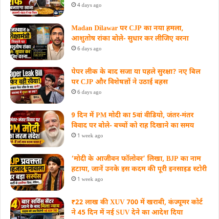
4 days ago
Madan Dilawar पर CJP का नया हमला,
आशुतोष रांका बोले- सुधार कर लीजिए वरना
6 days ago
पेपर लीक के बाद सजा या पहले सुरक्षा? नए बिल
पर CJP और विशेषज्ञों ने उठाई बहस
6 days ago
9 दिन में PM मोदी का 5वां वीडियो, जंतर-मंतर
विवाद पर बोले- बच्चों को राह दिखाने का समय
1 week ago
‘मोदी के आजीवन फॉलोवर’ लिखा, BJP का नाम
हटाया, जानें उनके इस कदम की पूरी इनसाइड स्‍टोरी
1 week ago
₹22 लाख की XUV 700 में खराबी, कंज्यूमर कोर्ट
ने 45 दिन में नई SUV देने का आदेश दिया