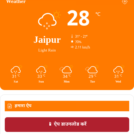
Weather
28
℃
Jaipur
31º - 27º
70%
2.11 km/h
Light Rain
31
33
34
29
31
℃
℃
℃
℃
℃
Sat
Sun
Mon
Tue
Wed
हमारा ऐप
📱 ऐप डाउनलोड करें