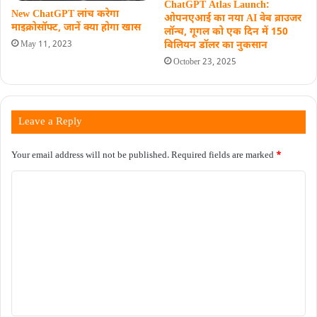
ChatGPT Atlas Launch:
New ChatGPT लांच करेगा
ओपनएआई का नया AI वेब ब्राउजर
माइक्रोसॉफ्ट, जानें क्‍या होगा खास
लॉन्च, गूगल को एक दिन में 150
May 11, 2023
बिलियन डॉलर का नुकसान
October 23, 2025
Leave a Reply
Your email address will not be published.
Required fields are marked
*
C
o
m
m
e
n
t