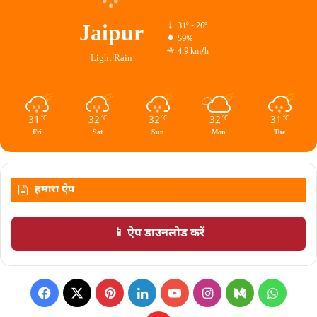
Jaipur
31º - 26º
59%
4.9 km/h
Light Rain
31
32
32
32
31
℃
℃
℃
℃
℃
Fri
Sat
Sun
Mon
Tue
हमारा ऐप
📱 ऐप डाउनलोड करें