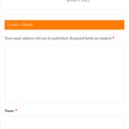
May 9, 2023
Leave a Reply
Your email address will not be published.
Required fields are marked
*
C
o
m
m
e
n
t
*
Name
*