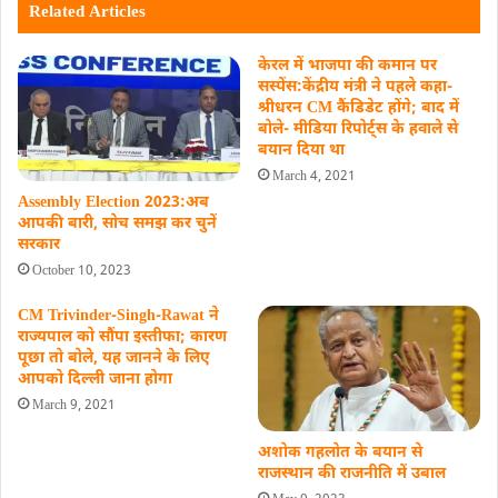
Related Articles
केरल में भाजपा की कमान पर
सस्पेंस:केंद्रीय मंत्री ने पहले कहा-
श्रीधरन CM कैंडिडेट होंगे; बाद में
बोले- मीडिया रिपोर्ट्स के हवाले से
बयान दिया था
March 4, 2021
Assembly Election 2023:अब
आपकी बारी, सोच समझ कर चुनें
सरकार
October 10, 2023
CM Trivinder-Singh-Rawat ने
राज्यपाल को सौंपा इस्तीफा; कारण
पूछा तो बोले, यह जानने के लिए
आपको दिल्ली जाना होगा
March 9, 2021
अशोक गहलोत के बयान से
राजस्थान की राजनीति में उबाल