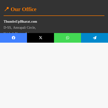
📍 Our Office
ThumbsUpBharat.com
D-55, Amrapali Circle,
Vaishali Nagar, Jaipur
Rajasthan - 302021
📧
contact@thumbsupbharat.com
Monday – Saturday | 10:00 AM – 6:00 PM
© 2026 Thumbsup Bharat News