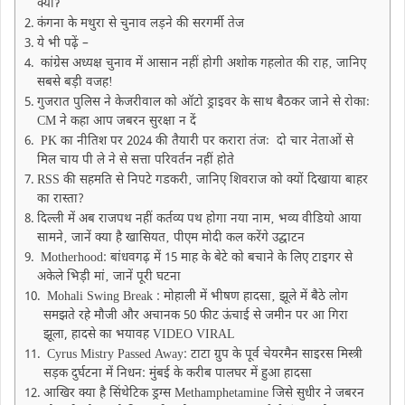
क्याॽ
कंगना के मथुरा से चुनाव लड़ने की सरगर्मी तेज
ये भी पढ़ें –
कांग्रेस अध्यक्ष चुनाव में आसान नहीं होगी अशाेक गहलोत की राह‚ जानिए
सबसे बड़ी वजहǃ
गुजरात पुलिस ने केजरीवाल को ऑटो ड्राइवर के साथ बैठकर जाने से रोकाः
CM ने कहा आप जबरन सुरक्षा न दें
PK का नीतिश पर 2024 की तैयारी पर करारा तंजः दो चार नेताओं से
मिल चाय पी ले ने से सत्ता परिवर्तन नहीं होते
RSS की सहमति से निपटे गडकरी‚ जानिए शिवराज को क्यों दिखाया बाहर
का रास्ता?
दिल्ली में अब राजपथ नहीं कर्तव्य पथ होगा नया नाम‚ भव्य वीडियो आया
सामने‚ जानें क्या है खासियत‚ पीएम मोदी कल करेंगे उद्घाटन
Motherhood: बांधवगढ़ में 15 माह के बेटे को बचाने के लिए टाइगर से
अकेले भिड़ी मां‚ जानें पूरी घटना
Mohali Swing Break : मोहाली में भीषण हादसा‚ झूले में बैठे लोग
समझते रहे मौजी और अचानक 50 फीट ऊंचाई से जमीन पर आ गिरा
झूला, हादसे का भयावह VIDEO VIRAL
Cyrus Mistry Passed Away: टाटा ग्रुप के पूर्व चेयरमैन साइरस मिस्त्री
सड़क दुर्घटना में निधन: मुंबई के करीब पालघर में हुआ हादसा
आखिर क्या है सिंथेटिक ड्रग्स Methamphetamine जिसे सुधीर ने जबरन