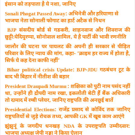
इंसान को तड़पाता है ये नशा‚ जानिए
Sonali Phogat Passed Away: अभिनेत्री और हरियाणा से
भाजपा नेता सोनाली फोगाट का हार्ट अटैक से निधन
BJP संसदीय बोर्ड से गडकरी‚ शाहनवाज और शिवराज की
छुट्टीःयेदियुरप्पा, सोनोवाल शामिल‚ ये है पार्टी की भावी रणनीति
जालौर की घटना पर पायलट की अपनी ही सरकार से पीड़ित
परिवार के लिए न्याय की मांग‚ कहा- ‘क्राइम हर राज्य में होता है,
सिर्फ ये कह देना काफी नहीं’
Bihar political crisis Update: BJP-JDU गठबंधन टूट के
बाद भी बिहार में नीतीश की बहार
President Draupadi Murmu : शक्षिका को पुटी नाम पसंद नहीं
था‚ उन्होंने ही द्रौपदी नाम रखा‚ इकलौती बेटी हैं बैंक अधिकारी
तो दामाद में रग्बी प्लेयर‚ जानिए राष्ट्रपति की अनछुई बातें
Presidential Elections: राजेंद्र प्रसाद से कोविंद तक जानिए
राष्ट्रपतियों से जुड़े रोचक तथ्य, आपकी GK में खूब काम आएंगे
झुंझुनूं के जगदीप धनखड़ NDA के उपराष्ट्रपति उम्मीदवार:
भाजपा अध्यक्ष जेपी नड्डा ने किया ऐलान