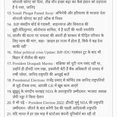
सोनाली फोगट को दिया‚ तीव्र यौन इच्छा बढ़ा कर कैसे इंसान को तड़पाता
है ये नशा‚ जानिए
Sonali Phogat Passed Away: अभिनेत्री और हरियाणा से भाजपा नेता
सोनाली फोगाट का हार्ट अटैक से निधन
BJP संसदीय बोर्ड से गडकरी‚ शाहनवाज और शिवराज की
छुट्टीःयेदियुरप्पा, सोनोवाल शामिल‚ ये है पार्टी की भावी रणनीति
जालौर की घटना पर पायलट की अपनी ही सरकार से पीड़ित परिवार के
लिए न्याय की मांग‚ कहा- ‘क्राइम हर राज्य में होता है, सिर्फ ये कह देना
काफी नहीं’
Bihar political crisis Update: BJP-JDU गठबंधन टूट के बाद भी
बिहार में नीतीश की बहार
President Draupadi Murmu : शक्षिका को पुटी नाम पसंद नहीं था‚
उन्होंने ही द्रौपदी नाम रखा‚ इकलौती बेटी हैं बैंक अधिकारी तो दामाद में
रग्बी प्लेयर‚ जानिए राष्ट्रपति की अनछुई बातें
Presidential Elections: राजेंद्र प्रसाद से कोविंद तक जानिए राष्ट्रपतियों
से जुड़े रोचक तथ्य, आपकी GK में खूब काम आएंगे
झुंझुनूं के जगदीप धनखड़ NDA के उपराष्ट्रपति उम्मीदवार: भाजपा अध्यक्ष
जेपी नड्डा ने किया ऐलान
ये भी पढ़ें – President Election 2022: द्रौपदी मुर्मू NDA की राष्ट्रपति
उम्मीदवार- जीतने के बाद बनेंगी देश की पहली आदिवासी राष्ट्रपति
यदि भारत में हर एक माह में स्टार्टअप कंपनी यूनिकॉर्न बन रही तो