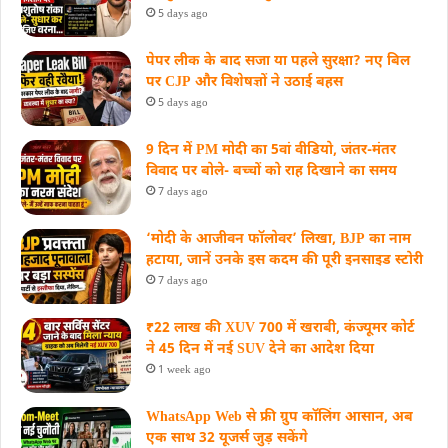
5 days ago
पेपर लीक के बाद सजा या पहले सुरक्षा? नए बिल
पर CJP और विशेषज्ञों ने उठाई बहस
5 days ago
9 दिन में PM मोदी का 5वां वीडियो, जंतर-मंतर
विवाद पर बोले- बच्चों को राह दिखाने का समय
7 days ago
‘मोदी के आजीवन फॉलोवर’ लिखा, BJP का नाम
हटाया, जानें उनके इस कदम की पूरी इनसाइड स्‍टोरी
7 days ago
₹22 लाख की XUV 700 में खराबी, कंज्यूमर कोर्ट
ने 45 दिन में नई SUV देने का आदेश दिया
1 week ago
WhatsApp Web से फ्री ग्रुप कॉलिंग आसान, अब
एक साथ 32 यूजर्स जुड़ सकेंगे