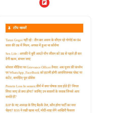
टॉप खबरें
Tarun Gogoi नहीं रहे : तीन बार असम के सीएम रहे गोगोई का 84
साल की उम्र में निधन, अगस्त में हुआ था कोरोना
Sex Life : आपकी ये बुरी आदतें याैन जीवन को उम्र से पहले ही कर
देंगी खत्म, संभल जाएं
सोशल मीडिया पर Grievance Officer तैनात: अब यूजर की कंप्लेन
पर WhatsApp‚ FaceBook को हटानी होगी आपत्तिजनक पोस्ट या
कंटेंट‚ समझिए पूरा प्रॉसेस
Protein Loss In semen:वीर्य में क्या पोषक तत्व होते हैं? निगल
लिया जाए तो क्या होगा? जानिए उन सवालों के जवाब जिनसे आप
शर्माते हैं?
BJP के नए अध्यक्ष के लिए बैठकें तेज, कौन होगा पार्टी का नया
चेहरा? RSS ने रखी खास शर्त, मोदी-शाह लेंगे आखिरी फैसला