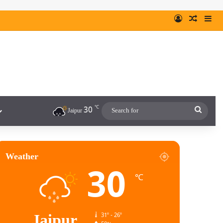
℃
30
Jaipur
Weather
30
℃
Jaipur
31º - 26º