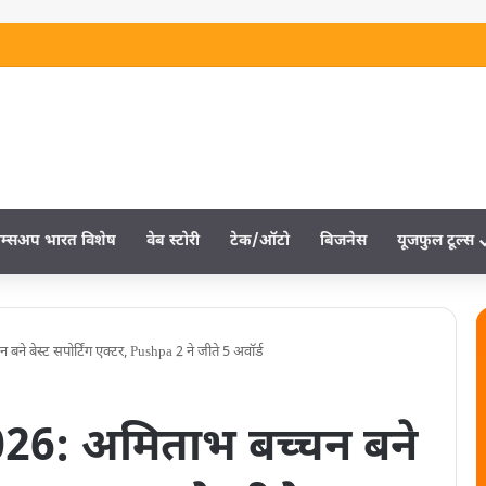
म्‍सअप भारत विशेष
वेब स्‍टोरी
टेक/ऑटो
बिजनेस
यूजफुल टूल्‍स
े बेस्ट सपोर्टिंग एक्टर, Pushpa 2 ने जीते 5 अवॉर्ड
26: अमिताभ बच्चन बने