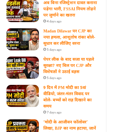
अब बिना रजिस्ट्रेशन दावत कराना
पड़ेगा भारी, FSSAI नियम तोड़ने
पर जुर्माने का खतरा
4 days ago
Madan Dilawar पर CJP का
नया हमला, आशुतोष रांका बोले-
सुधार कर लीजिए वरना
5 days ago
पेपर लीक के बाद सजा या पहले
सुरक्षा? नए बिल पर CJP और
विशेषज्ञों ने उठाई बहस
5 days ago
9 दिन में PM मोदी का 5वां
वीडियो, जंतर-मंतर विवाद पर
बोले- बच्चों को राह दिखाने का
समय
7 days ago
‘मोदी के आजीवन फॉलोवर’
लिखा, BJP का नाम हटाया, जानें