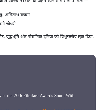
alki 2898 AD
को दो अहम कैटेगरी में सम्मान मिला—
गु:
अमिताभ बच्चन
ानी चौधरी
ेट, युद्धभूमि और पौराणिक दुनिया को विश्वस्तरीय लुक दिया,
ry at the 70th Filmfare Awards South With