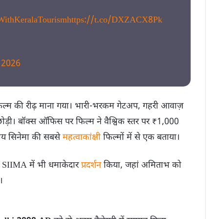
WithKeralaTourism
https://t.co/DXZACX8Pk
, 2026
िल्म की रीढ़ माना गया। भारी-भरकम गेटअप, गहरी आवाज़
 छोड़ी। बॉक्स ऑफिस पर फिल्म ने वैश्विक स्तर पर ₹1,000
तीय सिनेमा की सबसे
महत्वाकांक्षी
फिल्मों में से एक बताया।
े SIIMA में भी धमाकेदार
प्रदर्शन
किया, जहां अमिताभ को
।