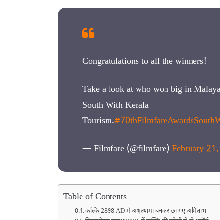
Congratulations to all the winners!
Take a look at who won big in Malaya
South With Kerala
Tourism.
#70thFilmfareAwardsSouthW
— Filmfare (@filmfare)
February 21
Table of Contents
कल्कि 2898 AD में अश्वत्थामा बनकर छा गए अमिताभ