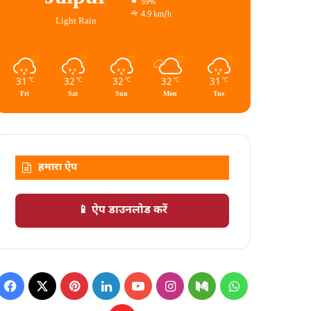
59%
4.9 km/h
Light Rain
31
32
32
32
31
℃
℃
℃
℃
℃
Fri
Sat
Sun
Mon
Tue
हमारा ऐप
📱 ऐप डाउनलोड करें