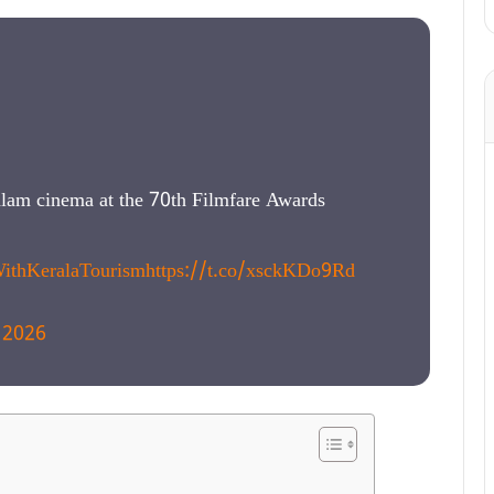
lam cinema at the 70th Filmfare Awards
ithKeralaTourism
https://t.co/xsckKDo9Rd
, 2026