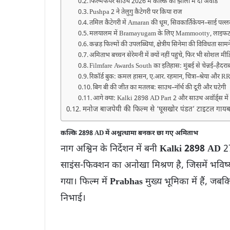
फिल्मफेयर साउथ 2026 में कल्कि की झोली में दो अवॉर्ड
Pushpa 2 ने तेलुगु कैटेगरी पर किया राज
तमिल कैटेगरी में Amaran की धूम, सिवकार्तिकेयन–साई पल्लव
मलयालम में Bramayugam के लिए Mammootty, लाइफटाइम 
कन्नड़ फिल्मों की उपलब्धियां, क्षेत्रीय सिनेमा की विविधता सा
अमिताभ बच्चन सेरेमनी में क्यों नहीं पहुंचे, फिर भी सोशल मी
Filmfare Awards South का इतिहास: मुंबई से चेन्नई–हैदराब
रिकॉर्ड बुक: कमल हासन, ए.आर. रहमान, चित्रा–श्रेया और
बिग बी की जीत का मतलब: साउथ–नॉर्थ की दूरी और घटेगी
आगे क्या: Kalki 2898 AD Part 2 और साउथ अवॉर्ड्स मे
मनोज बाजपेयी की फिल्म से ‘घूसखोर पंडत’ टाइटल गायब, 
कल्कि 2898 AD में अश्वत्थामा बनकर छा गए अमिताभ
नाग अश्विन के निर्देशन में बनी
Kalki 2898 AD
27
साइंस-फिक्शन का अनोखा मिश्रण है, जिसमें भविष्य 
गया। फिल्म में
Prabhas
मुख्य भूमिका में हैं, जब
निभाई।