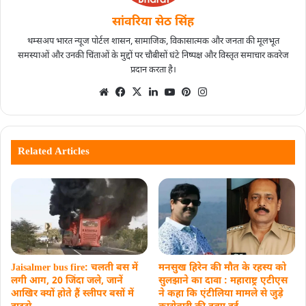
सांवरिया सेठ सिंह
थम्सअप भारत न्यूज पोर्टल शासन, सामाजिक, विकासात्मक और जनता की मूलभूत
समस्याओं और उनकी चिंताओं के मुद्दों पर चौबीसों घंटे निष्पक्ष और विस्तृत समाचार कवरेज
प्रदान करता है।
Related Articles
Jaisalmer bus fire: चलती बस में
मनसुख हिरेन की मौत के रहस्य को
लगी आग, 20 जिंदा जले, जानें
सुलझाने का दावा : महाराष्ट्र एटीएस
आखिर क्‍यों होते हैं स्‍लीपर बसों में
ने कहा कि एंटीलिया मामले से जुड़े