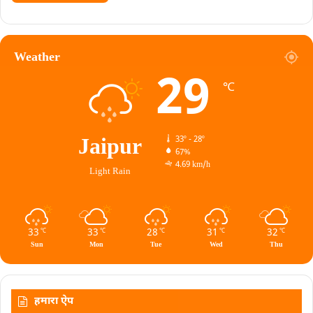
Weather
29
℃
Jaipur
33º - 28º
67%
4.69 km/h
Light Rain
33
33
28
31
32
℃
℃
℃
℃
℃
Sun
Mon
Tue
Wed
Thu
हमारा ऐप