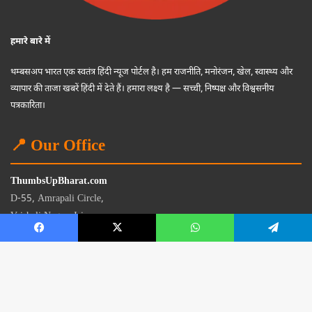
हमारे बारे में
थम्बसअप भारत एक स्वतंत्र हिंदी न्यूज पोर्टल है। हम राजनीति, मनोरंजन, खेल, स्वास्थ्य और
व्यापार की ताजा खबरें हिंदी में देते हैं। हमारा लक्ष्य है — सच्ची, निष्पक्ष और विश्वसनीय
पत्रकारिता।
📍 Our Office
ThumbsUpBharat.com
D-55, Amrapali Circle,
Vaishali Nagar, Jaipur
Rajasthan - 302021
📧
contact@thumbsupbharat.com
Monday – Saturday | 10:00 AM – 6:00 PM