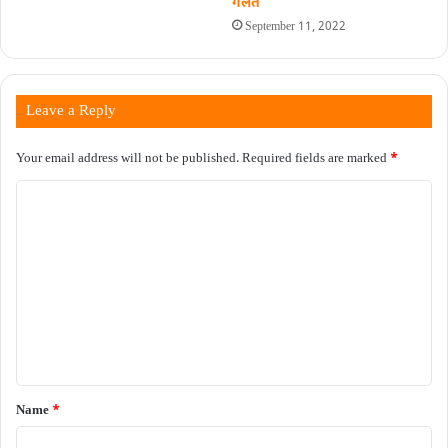
गलत
September 11, 2022
Leave a Reply
Your email address will not be published.
Required fields are marked
*
C
o
m
m
e
n
t
*
Name
*