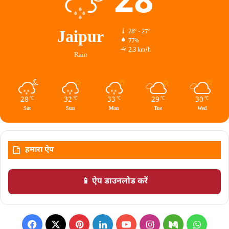
28
Jaipur
28º - 27º
77%
2.3 km/h
Rain
28
32
33
29
30
℃
℃
℃
℃
℃
Sat
Sun
Mon
Tue
Wed
हमारा ऐप
📱 ऐप डाउनलोड करें