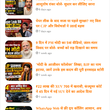
आशुतोष रांका बोले- सुधार कर लीजिए वरना
6 days ago
पेपर लीक के बाद सजा या पहले सुरक्षा? नए बिल
पर CJP और विशेषज्ञों ने उठाई बहस
7 days ago
9 दिन में PM मोदी का 5वां वीडियो, जंतर-मंतर
विवाद पर बोले- बच्चों को राह दिखाने का समय
1 week ago
‘मोदी के आजीवन फॉलोवर’ लिखा, BJP का नाम
हटाया, जानें उनके इस कदम की पूरी इनसाइड स्‍टोरी
1 week ago
₹22 लाख की XUV 700 में खराबी, कंज्यूमर कोर्ट
ने 45 दिन में नई SUV देने का आदेश दिया
1 week ago
WhatsApp Web से फ्री ग्रुप कॉलिंग आसान, अब