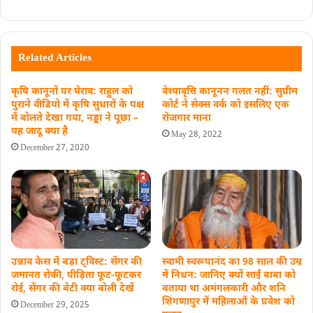
Related Articles
कृषि कानूनों पर घेराव: राहुल को
वेश्यावृत्ति कानूनन गलत नहीं: सुप्रीम
पुराने वीडियो में कृषि सुधारों के पक्ष
कोर्ट ने सेक्स वर्क को इसलिए एक
में बोलते देखा गया, नड्डा ने पूछा –
रोजगार माना
यह जादू क्या है
May 28, 2022
December 27, 2020
उन्नाव केस में बड़ा ट्विस्ट: सेंगर की
स्वामी स्वरूपानंद का 98 साल की उम्र
जमानत रोकी, पीड़िता फूट-फूटकर
में निधन: जानिए क्यों साईं बाबा को
रोई, सेंगर की बेटी क्‍या बोली देखें
बताया था अमंगलकारी और शनि
शिंगणापुर में महिलाओं के प्रवेश को
December 29, 2025