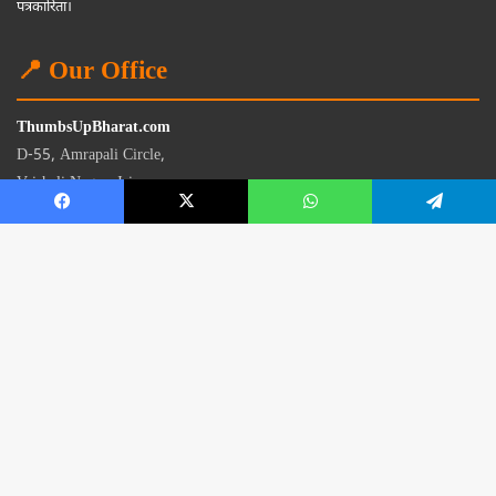
पत्रकारिता।
📍 Our Office
ThumbsUpBharat.com
D-55, Amrapali Circle,
Vaishali Nagar, Jaipur
Rajasthan - 302021
📧
contact@thumbsupbharat.com
Monday – Saturday | 10:00 AM – 6:00 PM
© 2026 Thumbsup Bharat News