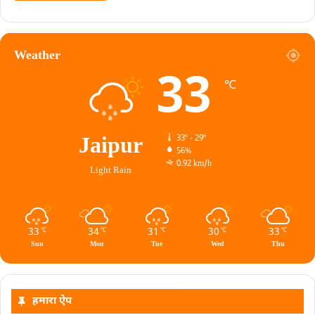
Weather
33
℃
Jaipur
33º - 29º
56%
0.92 km/h
Light Rain
33
34
31
30
33
℃
℃
℃
℃
℃
Sun
Mon
Tue
Wed
Thu
हमारा ऐप