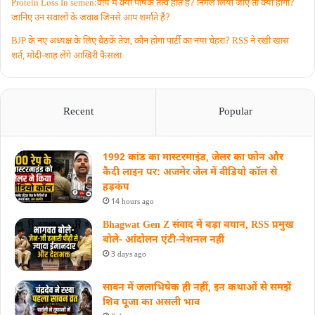
Protein Loss In semen:वीर्य में क्या पोषक तत्व होते हैं? निगल लिया जाए तो क्या होगा?
जानिए उन सवालों के जवाब जिनसे आप शर्माते हैं?
BJP के नए अध्यक्ष के लिए बैठकें तेज, कौन होगा पार्टी का नया चेहरा? RSS ने रखी खास
शर्त, मोदी-शाह लेंगे आखिरी फैसला
Recent
Popular
1992 कांड का मास्टरमाइंड, जेलर का फोन और
कैदी लाइन पर: अजमेर जेल में वीडियो कॉल से
हड़कंप
14 hours ago
Bhagwat Gen Z संवाद में बड़ा बयान, RSS प्रमुख
बोले- आंदोलन एंटी-नेशनल नहीं
3 days ago
सावन में जलाभिषेक ही नहीं, इन कथाओं से समझें
शिव पूजा का असली भाव