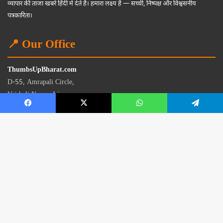
व्यापार की ताजा खबरें हिंदी में देते हैं। हमारा लक्ष्य है — सच्ची, निष्पक्ष और विश्वसनीय
पत्रकारिता।
📍 Our Office
ThumbsUpBharat.com
D-55, Amrapali Circle,
Vaishali Nagar, Jaipur
Rajasthan - 302021
📧
contact@thumbsupbharat.com
Monday – Saturday | 10:00 AM – 6:00 PM
© 2026 Thumbsup Bharat News