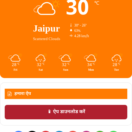
30
℃
Jaipur
30º - 26º
63%
4.28 km/h
Scattered Clouds
28
32
32
34
28
℃
℃
℃
℃
℃
Fri
Sat
Sun
Mon
Tue
हमारा ऐप
📱 ऐप डाउनलोड करें