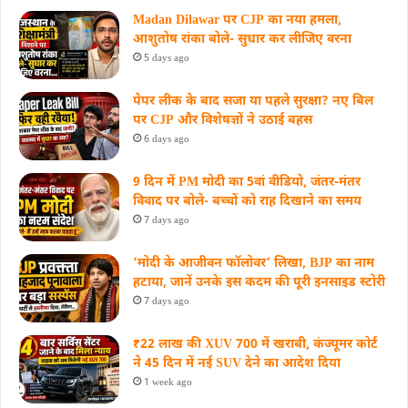
Madan Dilawar पर CJP का नया हमला,
आशुतोष रांका बोले- सुधार कर लीजिए वरना
5 days ago
पेपर लीक के बाद सजा या पहले सुरक्षा? नए बिल
पर CJP और विशेषज्ञों ने उठाई बहस
6 days ago
9 दिन में PM मोदी का 5वां वीडियो, जंतर-मंतर
विवाद पर बोले- बच्चों को राह दिखाने का समय
7 days ago
‘मोदी के आजीवन फॉलोवर’ लिखा, BJP का नाम
हटाया, जानें उनके इस कदम की पूरी इनसाइड स्‍टोरी
7 days ago
₹22 लाख की XUV 700 में खराबी, कंज्यूमर कोर्ट
ने 45 दिन में नई SUV देने का आदेश दिया
1 week ago