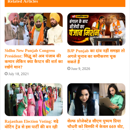
Related Articles
Sidhu New Punjab Congress
BJP Punjab का दांव नहीं समझा तो
President: सिद्धू को अब पंजाब की
अगले चुनाव का समीकरण चूक
कमान लेकिन क्या कैप्टन की शर्त का
सकते हैं
रखेंगे मान?
June 9, 2026
July 18, 2021
सेल्फ प्रोजेक्टेड सीएम पुष्पम प्रिया
Rajasthan Election Voting: बढ़े
चौधरी को बिस्फी में केवल 669 वोट,
वोटिंग ट्रेंड से इस पार्टी की बन रही