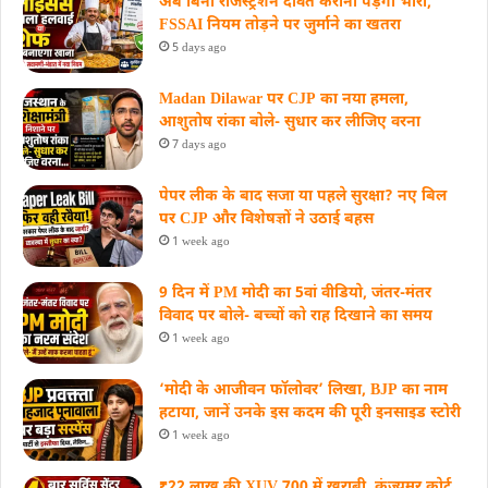
अब बिना रजिस्ट्रेशन दावत कराना पड़ेगा भारी,
FSSAI नियम तोड़ने पर जुर्माने का खतरा
5 days ago
Madan Dilawar पर CJP का नया हमला,
आशुतोष रांका बोले- सुधार कर लीजिए वरना
7 days ago
पेपर लीक के बाद सजा या पहले सुरक्षा? नए बिल
पर CJP और विशेषज्ञों ने उठाई बहस
1 week ago
9 दिन में PM मोदी का 5वां वीडियो, जंतर-मंतर
विवाद पर बोले- बच्चों को राह दिखाने का समय
1 week ago
‘मोदी के आजीवन फॉलोवर’ लिखा, BJP का नाम
हटाया, जानें उनके इस कदम की पूरी इनसाइड स्‍टोरी
1 week ago
₹22 लाख की XUV 700 में खराबी, कंज्यूमर कोर्ट