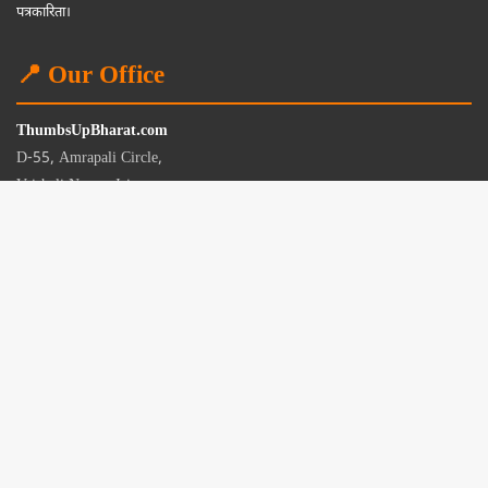
पत्रकारिता।
📍 Our Office
ThumbsUpBharat.com
D-55, Amrapali Circle,
Vaishali Nagar, Jaipur
Rajasthan - 302021
📧
contact@thumbsupbharat.com
Monday – Saturday | 10:00 AM – 6:00 PM
© 2026 Thumbsup Bharat News