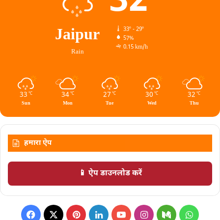
32
Jaipur
33º - 29º
57%
0.15 km/h
Rain
33
34
27
30
32
℃
℃
℃
℃
℃
Sun
Mon
Tue
Wed
Thu
हमारा ऐप
📱 ऐप डाउनलोड करें