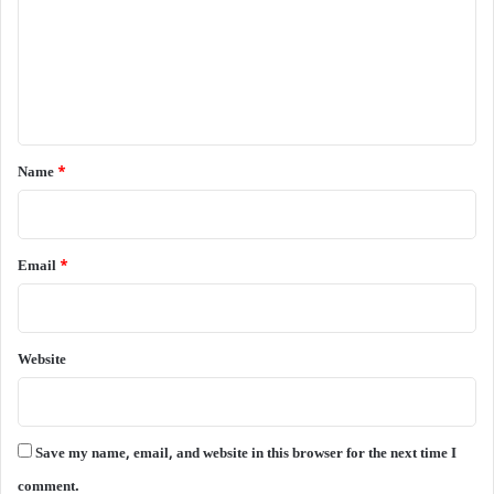
m
m
e
n
t
*
Name
*
Email
*
Website
Save my name, email, and website in this browser for the next time I
comment.