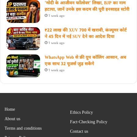
‘मोदी के आजीवन फॉलोवर’ लिखा, BJP का नाम
हटाया, जानें उनके इस कदम की पूरी इनसाइड स्‍टोरी
1 week ago
₹22 लाख की XUV 700 में खराबी, कंज्यूमर कोर्ट
ने 45 दिन में नई SUV देने का आदेश दिया
1 week ago
WhatsApp Web से फ्री ग्रुप कॉलिंग आसान, अब
एक साथ 32 यूजर्स जुड़ सकेंगे
1 week ago
Home
Ethics Policy
About us
Fact-Checking Policy
Terms and conditions
Contact us