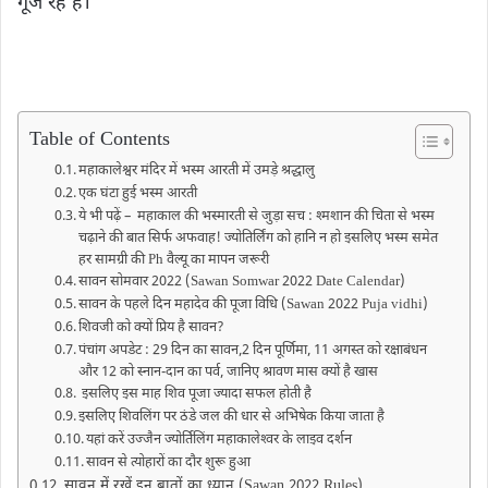
गूंज रहे हैं।
Table of Contents
महाकालेश्वर मंदिर में भस्म आरती में उमड़े श्रद्धालु
एक घंटा हुई भस्म आरती
ये भी पढ़ें – महाकाल की भस्मारती से जुड़ा सच : श्मशान की चिता से भस्म
चढ़ाने की बात सिर्फ अफवाह! ज्योतिर्लिंग को हानि न हो इसलिए भस्म समेत
हर सामग्री की Ph वैल्यू का मापन जरूरी
सावन सोमवार 2022 (Sawan Somwar 2022 Date Calendar)
सावन के पहले दिन महादेव की पूजा विधि (Sawan 2022 Puja vidhi)
शिवजी को क्यों प्रिय है सावन?
पंचांग अपडेट : 29 दिन का सावन,2 दिन पूर्णिमा, 11 अगस्त को रक्षाबंधन
और 12 को स्नान-दान का पर्व, जानिए श्रावण मास क्यों है खास
इसलिए इस माह शिव पूजा ज्यादा सफल होती है
इसलिए शिवलिंग पर ठंडे जल की धार से अभिषेक किया जाता है
यहां करें उज्‍जैन ज्‍योर्तिलिंग महाकालेश्‍वर के लाइव दर्शन
सावन से त्योहारों का दौर शुरू हुआ
सावन में रखें इन बातों का ध्यान (Sawan 2022 Rules)