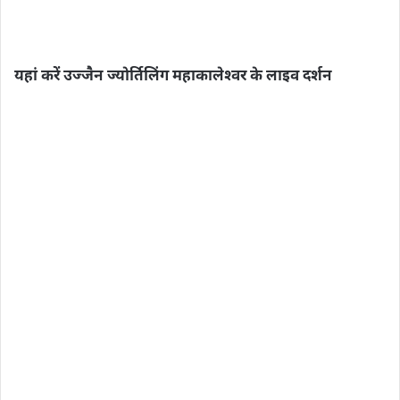
यहां करें उज्‍जैन ज्‍योर्तिलिंग महाकालेश्‍वर के लाइव दर्शन