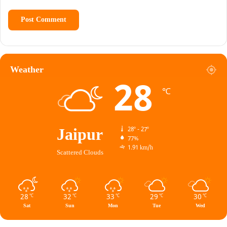
Weather
28
℃
Jaipur
28º - 27º
77%
1.91 km/h
Scattered Clouds
28
32
33
29
30
℃
℃
℃
℃
℃
Sat
Sun
Mon
Tue
Wed