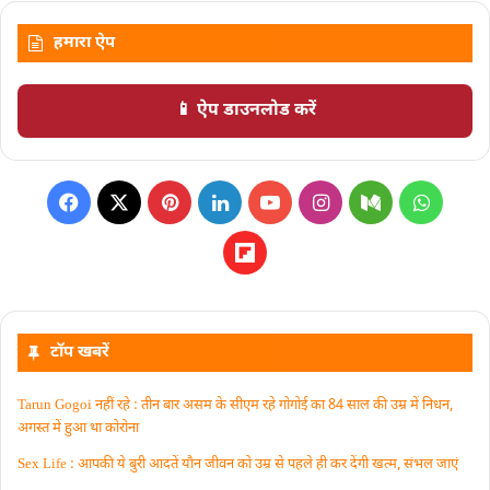
हमारा ऐप
📱 ऐप डाउनलोड करें
टॉप खबरें
Tarun Gogoi नहीं रहे : तीन बार असम के सीएम रहे गोगोई का 84 साल की उम्र में निधन,
अगस्त में हुआ था कोरोना
Sex Life : आपकी ये बुरी आदतें याैन जीवन को उम्र से पहले ही कर देंगी खत्म, संभल जाएं