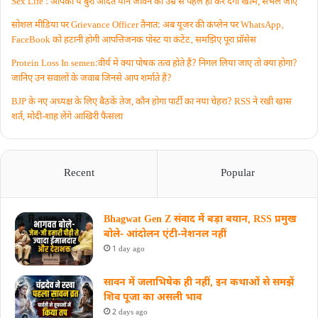
Sex Life : आपकी ये बुरी आदतें याैन जीवन को उम्र से पहले ही कर देंगी खत्म, संभल जाएं
सोशल मीडिया पर Grievance Officer तैनात: अब यूजर की कंप्लेन पर WhatsApp‚
FaceBook को हटानी होगी आपत्तिजनक पोस्ट या कंटेंट‚ समझिए पूरा प्रॉसेस
Protein Loss In semen:वीर्य में क्या पोषक तत्व होते हैं? निगल लिया जाए तो क्या होगा?
जानिए उन सवालों के जवाब जिनसे आप शर्माते हैं?
BJP के नए अध्यक्ष के लिए बैठकें तेज, कौन होगा पार्टी का नया चेहरा? RSS ने रखी खास
शर्त, मोदी-शाह लेंगे आखिरी फैसला
Recent
Popular
Bhagwat Gen Z संवाद में बड़ा बयान, RSS प्रमुख
बोले- आंदोलन एंटी-नेशनल नहीं
1 day ago
सावन में जलाभिषेक ही नहीं, इन कथाओं से समझें
शिव पूजा का असली भाव
2 days ago