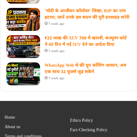
‘मोदी के आजीवन फॉलोवर’ लिखा, BJP का नाम
हटाया, जानें उनके इस कदम की पूरी इनसाइड स्‍टोरी
1 week ago
₹22 लाख की XUV 700 में खराबी, कंज्यूमर कोर्ट
ने 45 दिन में नई SUV देने का आदेश दिया
1 week ago
WhatsApp Web से फ्री ग्रुप कॉलिंग आसान, अब
एक साथ 32 यूजर्स जुड़ सकेंगे
1 week ago
Home
Ethics Policy
About us
Fact-Checking Policy
Terms and conditions