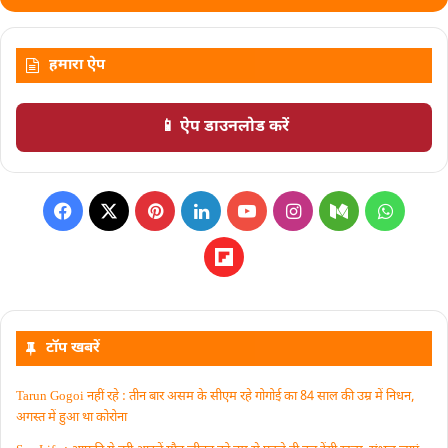
हमारा ऐप
📱 ऐप डाउनलोड करें
टॉप खबरें
Tarun Gogoi नहीं रहे : तीन बार असम के सीएम रहे गोगोई का 84 साल की उम्र में निधन,
अगस्त में हुआ था कोरोना