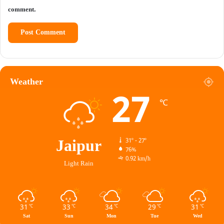
comment.
Weather
27
℃
Jaipur
31º - 27º
76%
0.92 km/h
Light Rain
31
33
34
29
31
℃
℃
℃
℃
℃
Sat
Sun
Mon
Tue
Wed