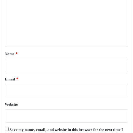
m
m
e
n
t
*
Name
*
Email
*
Website
Save my name, email, and website in this browser for the next time I